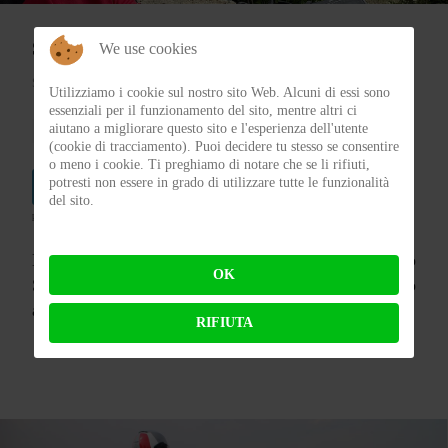
Sterrare è Umano Trophy 2025 – Day by Day
We use cookies
SCRITTO DA
FLAP
01 MAGGIO 2025
Utilizziamo i cookie sul nostro sito Web. Alcuni di essi sono
essenziali per il funzionamento del sito, mentre altri ci
aiutano a migliorare questo sito e l'esperienza dell'utente
Sterrare è umano
Honda CRF300L
Adventouring
(cookie di tracciamento). Puoi decidere tu stesso se consentire
o meno i cookie. Ti preghiamo di notare che se li rifiuti,
potresti non essere in grado di utilizzare tutte le funzionalità
del sito.
powered by
social2s
Mancava nel nostro inventario delle cose fatte lo
OK
Sterrare è Umano Trophy che quest’anno è giunto
alla quarta edizione.
RIFIUTA