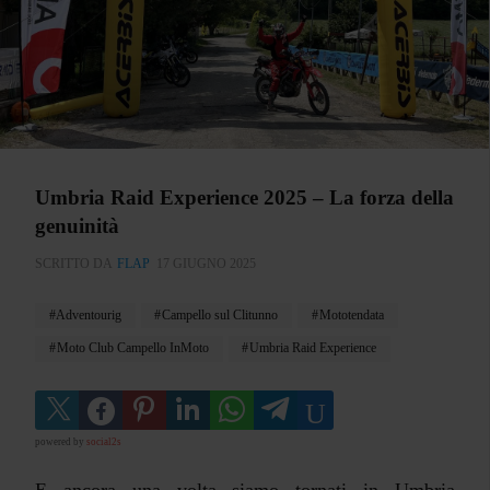
Umbria Raid Experience 2025 – La forza della
genuinità
SCRITTO DA
FLAP
17 GIUGNO 2025
Adventourig
Campello sul Clitunno
Mototendata
Moto Club Campello InMoto
Umbria Raid Experience
powered by
social2s