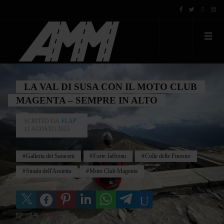
LA VAL DI SUSA CON IL MOTO CLUB
MAGENTA – SEMPRE IN ALTO
SCRITTO DA
FLAP
11 AGOSTO 2025
Galleria dei Saraceni
Forte Jafferau
Colle delle Finestre
Strada dell'Assietta
Moto Club Magenta
powered by
social2s