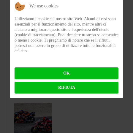
We use cookies
Utilizziamo i cookie sul nostro sito Web. Alcuni di essi sono
essenziali per il funzionamento del sito, mentre altri ci
aiutano a migliorare questo sito e l'esperienza dell'utente
(cookie di tracciamento). Puoi decidere tu stesso se consentire
o meno i cookie. Ti preghiamo di notare che se li rifiuti,
CASTELLEONE 2 WHEELS NIGHT -
potresti non essere in grado di utilizzare tutte le funzionalità
Una notte d’estate, il cuore del borgo e una
del sito.
passione capace di unire
OK
BY
FABIO BIANCHI
ON 03-08-2026 08:10:57
RIFIUTA