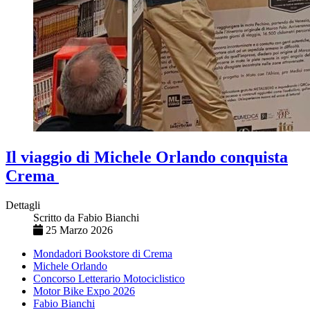
Il viaggio di Michele Orlando conquista
Crema
Dettagli
Scritto da
Fabio Bianchi
25 Marzo 2026
Mondadori Bookstore di Crema
Michele Orlando
Concorso Letterario Motociclistico
Motor Bike Expo 2026
Fabio Bianchi