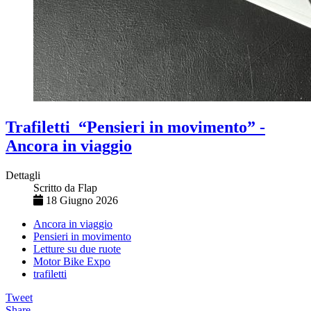
Trafiletti “Pensieri in movimento” -
Ancora in viaggio
Dettagli
Scritto da
Flap
18 Giugno 2026
Ancora in viaggio
Pensieri in movimento
Letture su due ruote
Motor Bike Expo
trafiletti
Tweet
Share