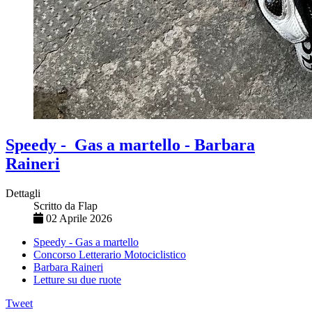
Speedy - Gas a martello - Barbara
Raineri
Dettagli
Scritto da
Flap
02 Aprile 2026
Speedy - Gas a martello
Concorso Letterario Motociclistico
Barbara Raineri
Letture su due ruote
Tweet