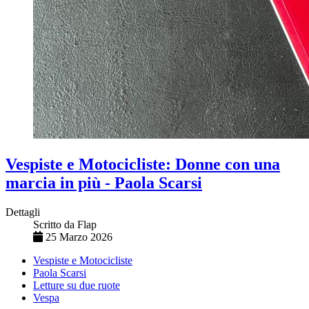
Vespiste e Motocicliste: Donne con una
marcia in più - Paola Scarsi
Dettagli
Scritto da
Flap
25 Marzo 2026
Vespiste e Motocicliste
Paola Scarsi
Letture su due ruote
Vespa