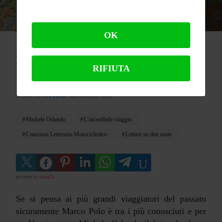
OK
L’incredibile viaggio - In moto da Venezia a
Pechino lungo il percorso di Marco Polo -
RIFIUTA
Michele Orlando
SCRITTO DA
FLAP
08 APRILE 2026
Michele Orlando
L’incredibile viaggio
Concorso Letterario Motociclistico
Letture su due ruote
powered by
social2s
Se si pensa ai più grandi viaggiatori del passato
sicuramente Marco Polo è tra i più conosciuti e per