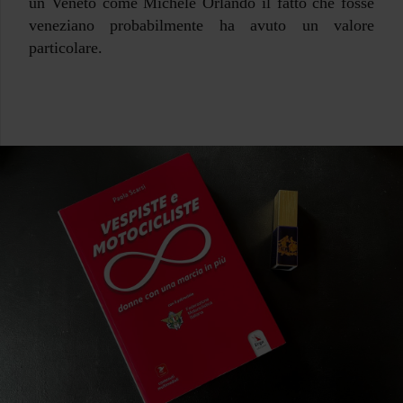
un Veneto come Michele Orlando il fatto che fosse
veneziano probabilmente ha avuto un valore
particolare.