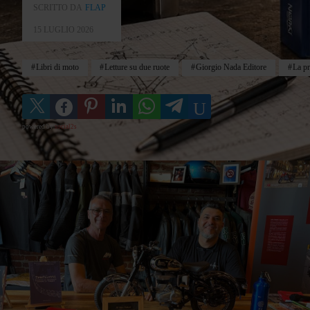
SCRITTO DA
FLAP
15 LUGLIO 2026
Libri di moto
Letture su due ruote
Giorgio Nada Editore
La pro
powered by
social2s