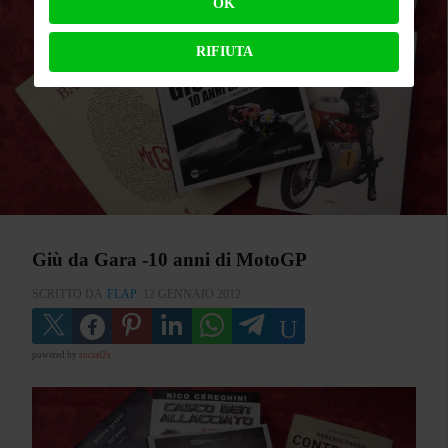
OK
RIFIUTA
Giù da Gara -10 anni di MotoGP
SCRITTO DA
FLAP
12 GENNAIO 2012
powered by
social2s