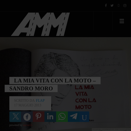
LA MIA VITA CON LA MOTO –
SANDRO MORO
SCRITTO DA
FLAP
17 MAGGIO 2013
powered by
social2s