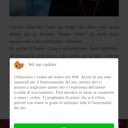
Claudio Marcello Costa un nome che detto così suona
strano, ma se diciamo “Dottor Costa” gli occhi degli
appassionati e dei motociclisti s’illumina.
Sì, perché il Dottor Costa è un’istituzione, forse addirittura
un’invenzione della stesso, una novità che da anni, insieme
alla sua creatura che porta il nome di “Clinica Mobile” è
We use cookies
sinonimo di Assistenza nel Motomondiale e non solo.
Utilizziamo i cookie sul nostro sito Web. Alcuni di essi sono
essenziali per il funzionamento del sito, mentre altri ci
aiutano a migliorare questo sito e l'esperienza dell'utente
(cookie di tracciamento). Puoi decidere tu stesso se consentire
o meno i cookie. Ti preghiamo di notare che se li rifiuti,
potresti non essere in grado di utilizzare tutte le funzionalità
del sito.