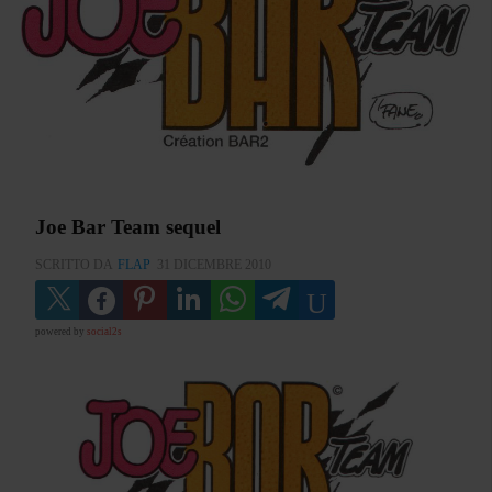
Joe Bar Team sequel
SCRITTO DA
FLAP
31 DICEMBRE 2010
powered by
social2s