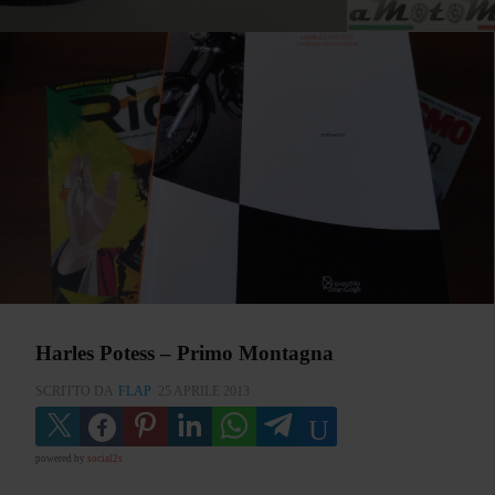
Harles Potess – Primo Montagna
SCRITTO DA
FLAP
25 APRILE 2013
powered by
social2s