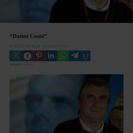
“Dottor Costa”
SCRITTO DA
FLAP
01 GIUGNO 2012
powered by
social2s