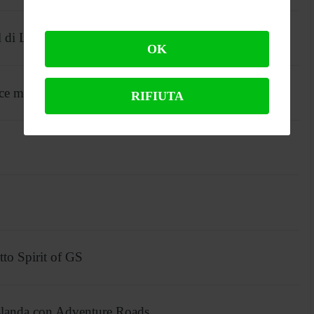
 di Luce
OK
sce mai
RIFIUTA
to Spirit of GS
Islanda con Adventure Roads