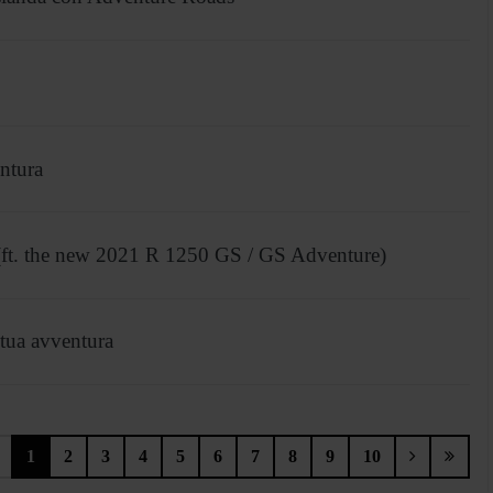
entura
 (ft. the new 2021 R 1250 GS / GS Adventure)
 tua avventura
1
2
3
4
5
6
7
8
9
10