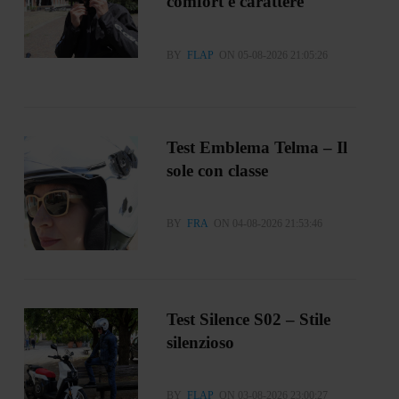
comfort e carattere
BY
FLAP
ON 05-08-2026 21:05:26
Test Emblema Telma – Il
sole con classe
BY
FRA
ON 04-08-2026 21:53:46
Test Silence S02 – Stile
silenzioso
BY
FLAP
ON 03-08-2026 23:00:27