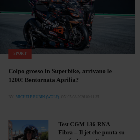
SPORT
Colpo grosso in Superbike, arrivano le
1200! Bentornata Aprilia?
BY
MICHELE RUBIN (WOLF)
ON 07-08-2026 00:11:35
Test CGM 136 RNA
Fibra – Il jet che punta su