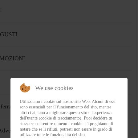
!
 GUSTI
EMOZIONI
We use cookies
Utilizziamo i cookie sul nostro sito Web. Alcuni di essi
ferrato
sono essenziali per il funzionamento del sito, mentre
altri ci aiutano a migliorare questo sito e l'esperienza
dell'utente (cookie di tracciamento). Puoi decidere tu
stesso se consentire o meno i cookie. Ti preghiamo di
notare che se li rifiuti, potresti non essere in grado di
 Adventure Sports 2020
utilizzare tutte le funzionalità del sito.