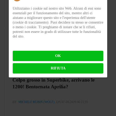
Mezza Estate
Utilizziamo i cookie sul nostro sito Web. Alcuni di essi sono
essenziali per il funzionamento del sito, mentre altri ci
aiutano a migliorare questo sito e l'esperienza dell'utente
BY
FABIO BIANCHI
ON 09-08-2026 12:59:40
(cookie di tracciamento). Puoi decidere tu stesso se consentire
o meno i cookie. Ti preghiamo di notare che se li rifiuti,
potresti non essere in grado di utilizzare tutte le funzionalità
del sito.
OK
RIFIUTA
Colpo grosso in Superbike, arrivano le
1200! Bentornata Aprilia?
BY
MICHELE RUBIN (WOLF)
ON 07-08-2026 00:11:35