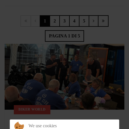
1
2
3
4
5
PAGINA 1 DI 5
BIKER WORLD
Casa del Pellegrino - Aperitivo Bikers di
We use cookies