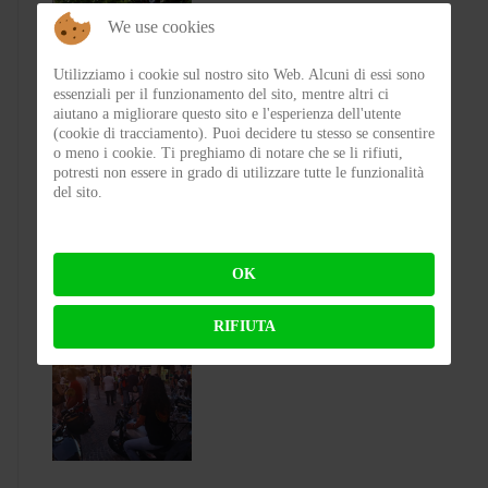
We use cookies
Utilizziamo i cookie sul nostro sito Web. Alcuni di essi sono
essenziali per il funzionamento del sito, mentre altri ci
aiutano a migliorare questo sito e l'esperienza dell'utente
(cookie di tracciamento). Puoi decidere tu stesso se consentire
o meno i cookie. Ti preghiamo di notare che se li rifiuti,
Test Silence S02 – Stile silenzioso
potresti non essere in grado di utilizzare tutte le funzionalità
del sito.
BY
FLAP
ON 03-08-2026 23:00:27
OK
RIFIUTA