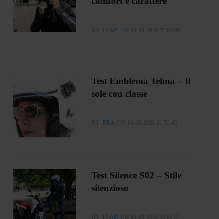
comfort e carattere
BY
FLAP
ON 05-08-2026 21:05:26
Test Emblema Telma – Il
sole con classe
BY
FRA
ON 04-08-2026 21:53:46
Test Silence S02 – Stile
silenzioso
BY
FLAP
ON 03-08-2026 23:00:27