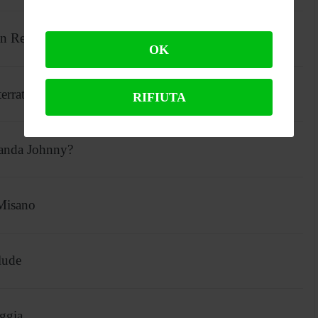
an Rea
OK
errato trema
RIFIUTA
manda Johnny?
 Misano
lude
eggia