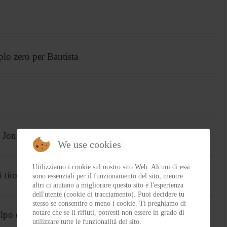
lo zero per Bautista
r Jonathan Rea
We use cookies
Utilizziamo i cookie sul nostro sito Web. Alcuni di essi
titoli
sono essenziali per il funzionamento del sito, mentre
altri ci aiutano a migliorare questo sito e l'esperienza
dell'utente (cookie di tracciamento). Puoi decidere tu
stesso se consentire o meno i cookie. Ti preghiamo di
notare che se li rifiuti, potresti non essere in grado di
lpo di scena!
utilizzare tutte le funzionalità del sito.