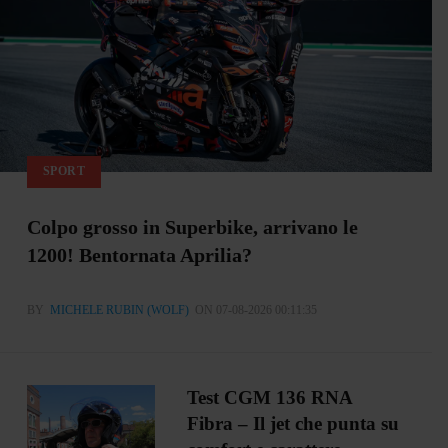
SPORT
Colpo grosso in Superbike, arrivano le
1200! Bentornata Aprilia?
BY
MICHELE RUBIN (WOLF)
ON 07-08-2026 00:11:35
Test CGM 136 RNA
Fibra – Il jet che punta su