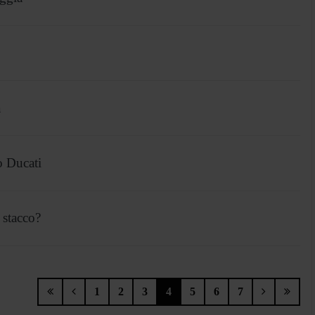
a
o Ducati
 stacco?
1
2
3
4
5
6
7