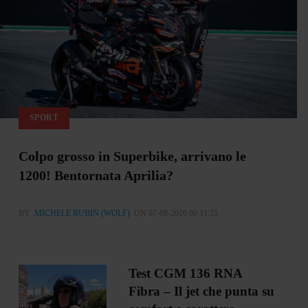
SPORT
Colpo grosso in Superbike, arrivano le
1200! Bentornata Aprilia?
BY
MICHELE RUBIN (WOLF)
ON 07-08-2026 00:11:35
Test CGM 136 RNA
Fibra – Il jet che punta su