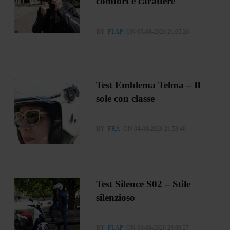
comfort e carattere
BY
FLAP
ON 05-08-2026 21:05:26
Test Emblema Telma – Il
sole con classe
BY
FRA
ON 04-08-2026 21:53:46
Test Silence S02 – Stile
silenzioso
BY
FLAP
ON 03-08-2026 23:00:27