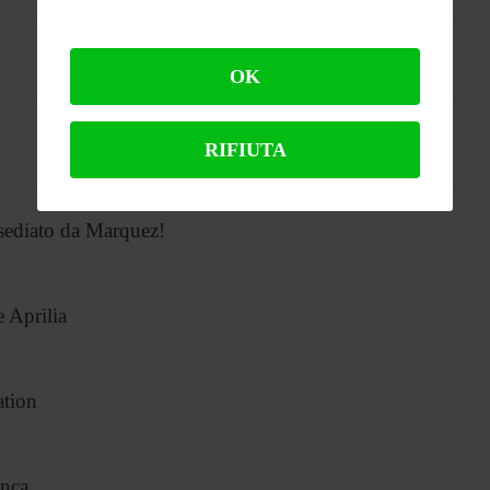
OK
RIFIUTA
sediato da Marquez!
 Aprilia
ation
anca