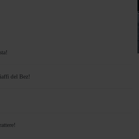
sta!
affi del Bez!
attere!