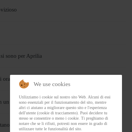
vizioso
i sono per Aprilia
i orari TV
We use cookies
Utilizziamo i cookie sul nostro sito Web. Alcuni di essi
 un giro record
sono essenziali per il funzionamento del sito, mentre
altri ci aiutano a migliorare questo sito e l'esperienza
dell'utente (cookie di tracciamento). Puoi decidere tu
stesso se consentire o meno i cookie. Ti preghiamo di
notare che se li rifiuti, potresti non essere in grado di
itano
utilizzare tutte le funzionalità del sito.