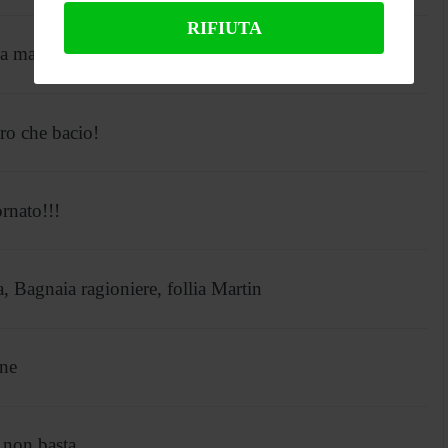
RIFIUTA
nga ma… occhio a Marquez!
ro che bacio!
rnato!!!
, Bagnaia ragioniere, follia Martin
ene
 non basta