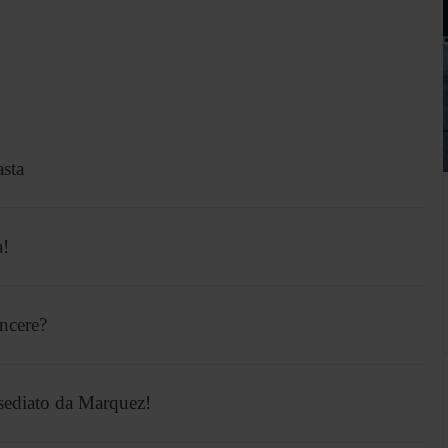
asta
a!
incere?
sediato da Marquez!