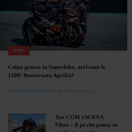
SPORT
Colpo grosso in Superbike, arrivano le
1200! Bentornata Aprilia?
BY
MICHELE RUBIN (WOLF)
ON 07-08-2026 00:11:35
Test CGM 136 RNA
Fibra – Il jet che punta su