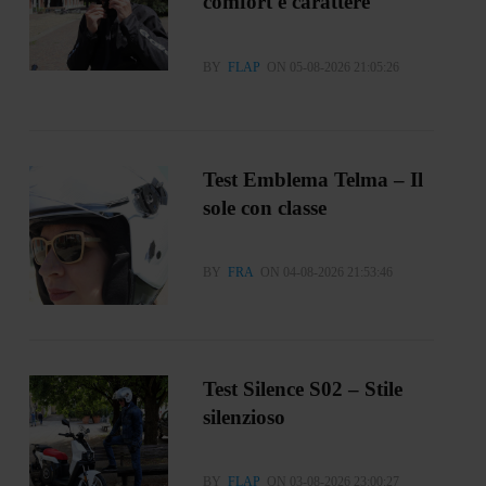
comfort e carattere
BY
FLAP
ON 05-08-2026 21:05:26
Test Emblema Telma – Il
sole con classe
BY
FRA
ON 04-08-2026 21:53:46
Test Silence S02 – Stile
silenzioso
BY
FLAP
ON 03-08-2026 23:00:27