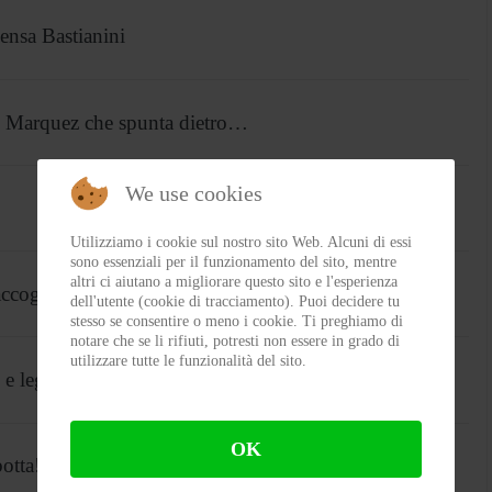
nsa Bastianini
l Marquez che spunta dietro…
We use cookies
Utilizziamo i cookie sul nostro sito Web. Alcuni di essi
sono essenziali per il funzionamento del sito, mentre
altri ci aiutano a migliorare questo sito e l'esperienza
ccoglie
dell'utente (cookie di tracciamento). Puoi decidere tu
stesso se consentire o meno i cookie. Ti preghiamo di
notare che se li rifiuti, potresti non essere in grado di
utilizzare tutte le funzionalità del sito.
 e leggende
OK
otta!