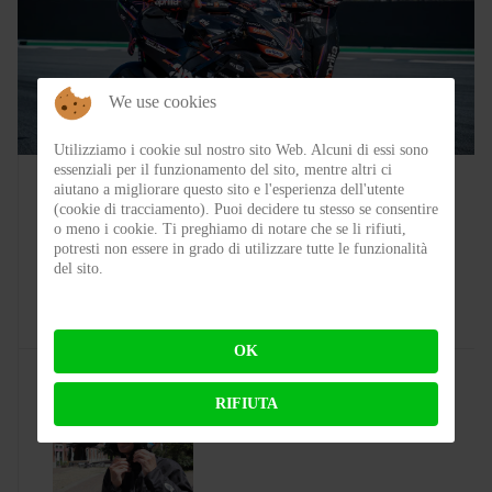
We use cookies
Utilizziamo i cookie sul nostro sito Web. Alcuni di essi sono
SPORT
essenziali per il funzionamento del sito, mentre altri ci
aiutano a migliorare questo sito e l'esperienza dell'utente
(cookie di tracciamento). Puoi decidere tu stesso se consentire
Colpo grosso in Superbike, arrivano le
o meno i cookie. Ti preghiamo di notare che se li rifiuti,
1200! Bentornata Aprilia?
potresti non essere in grado di utilizzare tutte le funzionalità
del sito.
BY
MICHELE RUBIN (WOLF)
ON 07-08-2026 00:11:35
OK
RIFIUTA