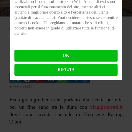
Utilizziamo i cookie sul nostro sito Web. Alcuni di essi sono
essenziali per il funzionamento del sito, mentre altri ci
aiutano a migliorare questo sito e l'esperienza dell'utente
(cookie di tracciamento). Puoi decidere tu stesso se consentire
o meno i cookie. Ti preghiamo di notare che se li rifiuti,
potresti non essere in grado di utilizzare tutte le funzionalità
TUNISIA RUN-X-FUN – Il battesimo della
del sito.
Sabbia
SCRITTO DA
MIHAELA
16 GENNAIO 2024
OK
Tunisia in Moto
Runforfun
Kerosene Racing Team
RIFIUTA
powered by
social2s
Ecco gli ingredienti che portano alla ricetta perfetta
per un fine anno tra le dune con
viaggisterrati.it
dove sono inviata speciale di Kerosene Racing
Team.