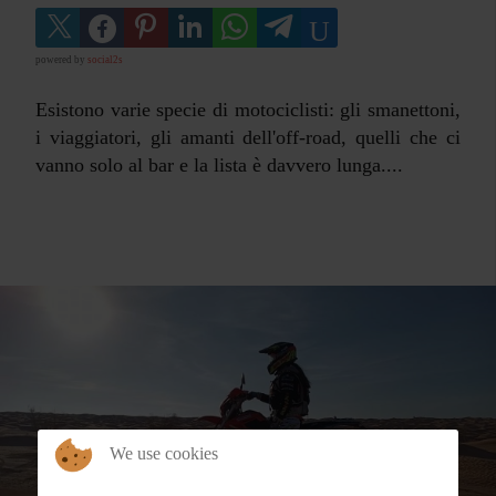
powered by
social2s
Esistono varie specie di motociclisti: gli smanettoni,
i viaggiatori, gli amanti dell'off-road, quelli che ci
vanno solo al bar e la lista è davvero lunga....
We use cookies