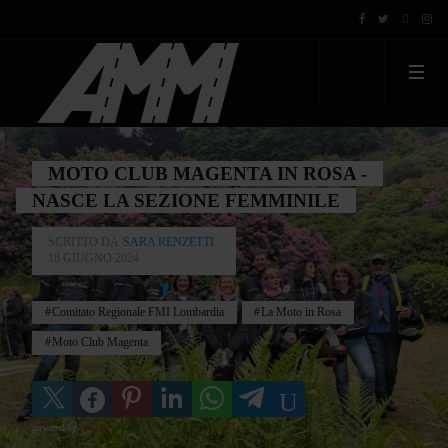
MOTO CLUB MAGENTA IN ROSA -
NASCE LA SEZIONE FEMMINILE
SCRITTO DA
SARA RENZETTI
18 GIUGNO 2024
Comitato Regionale FMI Lombardia
La Moto in Rosa
Moto Club Magenta
powered by
social2s