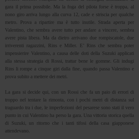
gara il prima possibile. Ma la foga del pilota forse è troppa, al
nono giro arriva lungo alla curva 12, cade e striscia per qualche
metro. Prova a ripartire ma è tutto inutile. Strada aperta per
Valentino, che sembra avere tutto per andare a vincere, sembra
avere pista libera. Ma da dietro arrivano due rompiscatole, due
irriverenti ragazzini, Rins e Miller. E’ Rins che sembra poter
impensierire Valentino, a causa delle doti della Suzuki applicati
alla stessa strategia di Rossi, trattar bene le gomme. Gli indugi
Rins li rompe a cinque giri dalla fine, quando passa Valentino e
prova subito a mettere dei metri.
La gara si decide qui, con un Rossi che fa un paio di errori di
troppo nel tentare la rimonta, con i pochi metri di distanza sul
traguardo tra i due, le imperfezioni del pesarese sono stati il vero
punto in cui Valentino ha perso la gara. Una vittoria storica quella
di Suzuki, un ritorno che i tanti tifosi della casa giapponese
attendevano.