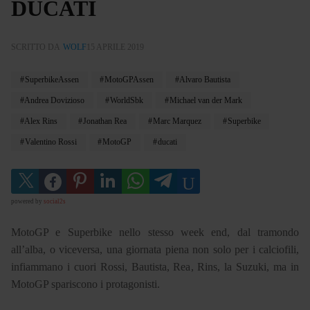
DUCATI
SCRITTO DA
WOLF
15 APRILE 2019
SuperbikeAssen
MotoGPAssen
Alvaro Bautista
Andrea Dovizioso
WorldSbk
Michael van der Mark
Alex Rins
Jonathan Rea
Marc Marquez
Superbike
Valentino Rossi
MotoGP
ducati
powered by
social2s
MotoGP e Superbike nello stesso week end, dal tramondo
all’alba, o viceversa, una giornata piena non solo per i calciofili,
infiammano i cuori Rossi, Bautista, Rea, Rins, la Suzuki, ma in
MotoGP spariscono i protagonisti.