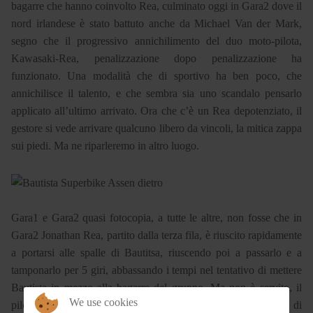
bagarre che hanno coinvolto Rea, culminato oggi in Gara2 dove il
nord irlandese è stato battuto anche da Michael Van der Mark,
segno che il progressivo annichilimento del duo moto-pilota,
Kawasaki-Rea, penalizzazione dopo penalizzazione ha
funzionato. Una modalità che di sportivo ha ben poco, che
annichilisce il talento, e che sembra sia uno scandalo pensarlo
applicato all’ultimo arrivato. Ora che c’è un Rea depotenziato, il
gestore si vede arrivare qualcuno libero da vincoli, la mitica zappa
sui piedi. Ma ne riparleremo in altro luogo.
Gara1 e Gara2 quasi fotocopia, a tutte le altre, non fosse che in
Gara2 Jonathan Rea, partito dalla terza fila, è riuscito rapidamente
a portarsi alle spalle di Bautitsa, riuscendo poi a passarlo e a
tamponarlo per 5 giri, abbassando i tempi nel tentativo di mettere
Bautista in mezzo alla bagarre del gruppo. Ma non è servito, il
We use cookies
pilota spagnolo è riuscito a passare e dopo qualche giro a vista di