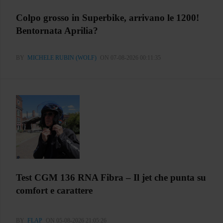
Colpo grosso in Superbike, arrivano le 1200!
Bentornata Aprilia?
BY
MICHELE RUBIN (WOLF)
ON 07-08-2026 00:11:35
Test CGM 136 RNA Fibra – Il jet che punta su
comfort e carattere
BY
FLAP
ON 05-08-2026 21:05:26