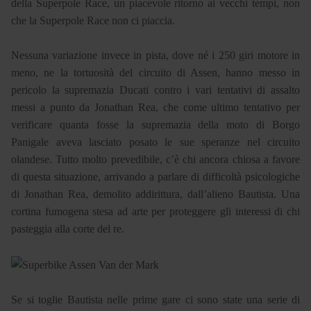
della Superpole Race, un piacevole ritorno ai vecchi tempi, non
che la Superpole Race non ci piaccia.
Nessuna variazione invece in pista, dove né i 250 giri motore in
meno, ne la tortuosità del circuito di Assen, hanno messo in
pericolo la supremazia Ducati contro i vari tentativi di assalto
messi a punto da Jonathan Rea, che come ultimo tentativo per
verificare quanta fosse la supremazia della moto di Borgo
Panigale aveva lasciato posato le sue speranze nel circuito
olandese. Tutto molto prevedibile, c’è chi ancora chiosa a favore
di questa situazione, arrivando a parlare di difficoltà psicologiche
di Jonathan Rea, demolito addirittura, dall’alieno Bautista. Una
cortina fumogena stesa ad arte per proteggere gli interessi di chi
pasteggia alla corte del re.
Se si toglie Bautista nelle prime gare ci sono state una serie di