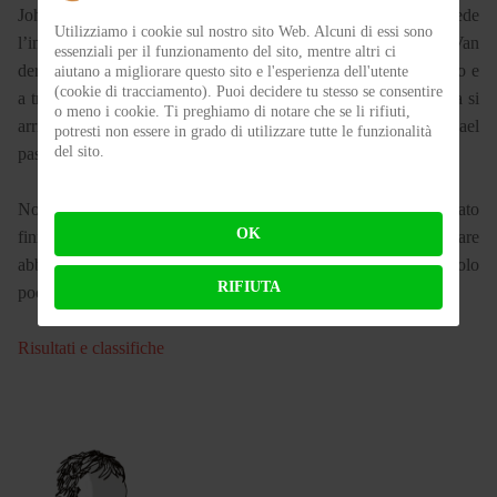
Johnny, a prendere il solito largo. A questo punto però succede
Utilizziamo i cookie sul nostro sito Web. Alcuni di essi sono
l’impensabile, il pilota di casa molto galvanizzato, Michael Van
essenziali per il funzionamento del sito, mentre altri ci
der Mark, riesce a mettersi alle costole del campione del mondo e
aiutano a migliorare questo sito e l'esperienza dell'utente
(cookie di tracciamento). Puoi decidere tu stesso se consentire
a tre giri dalla fine a passarlo. Prova Jonathan a ripassarlo, ma si
o meno i cookie. Ti preghiamo di notare che se li rifiuti,
arriva anche al contatto, e alla fine, per soli 18 millesimi, Michael
potresti non essere in grado di utilizzare tutte le funzionalità
del sito.
passa per primo sul traguardo.
Non so se è il caso di dire week end di Assen finito o campionato
OK
finito, ma a sentire certe voci in questa Superbike a quanto pare
abbiamo motogp, alieni, campioni lobotomizzati, ma spettacolo
RIFIUTA
poco. Per qualcuno va bene così.
Risultati e classifiche