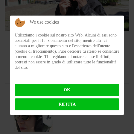
We use cookies
LE NOSTRE PROVE
Utilizziamo i cookie sul nostro sito Web. Alcuni di essi sono
essenziali per il funzionamento del sito, mentre altri ci
Test CGM 136 RNA Fibra – Il jet che
aiutano a migliorare questo sito e l'esperienza dell'utente
(cookie di tracciamento). Puoi decidere tu stesso se consentire
punta su comfort e carattere
o meno i cookie. Ti preghiamo di notare che se li rifiuti,
potresti non essere in grado di utilizzare tutte le funzionalità
del sito.
BY
FLAP
ON 05-08-2026 21:05:26
OK
RIFIUTA