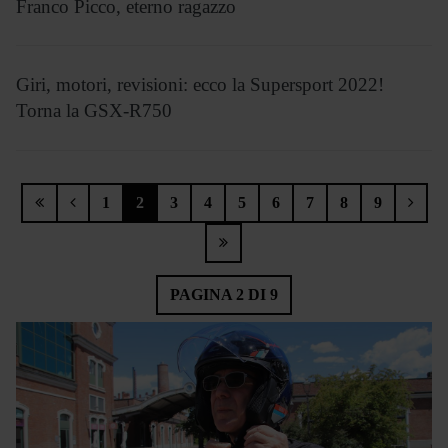
Franco Picco, eterno ragazzo
Giri, motori, revisioni: ecco la Supersport 2022!
Torna la GSX-R750
1
2
3
4
5
6
7
8
9
PAGINA 2 DI 9