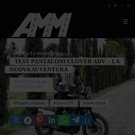
Categoria:
Le nostre prove
TEST PANTALONI CLOVER ADV – LA
NUOVA AVVENTURA
SCRITTO DA
FLAP
28 MAGGIO 2026
Pantaloni Adventure
Clover ADV
clover official
powered by
social2s