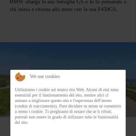
BMW allarga la sua famiglia GS e lo fa pensando a
chi inizia o ritorna alla moto con la sua F450GS.
We use cookies
Utilizziamo i cookie sul nostro sito Web. Alcuni di essi sono
essenziali per il funzionamento del sito, mentre altri ci
aiutano a migliorare questo sito e l'esperienza dell'utente
(cookie di tracciamento). Puoi decidere tu stesso se consentire
o meno i cookie. Ti preghiamo di notare che se li rifiuti,
Categoria:
Dentro al bauletto
potresti non essere in grado di utilizzare tutte le funzionalità
del sito.
MOTcast episodio 12.2 - Marco Rimondi