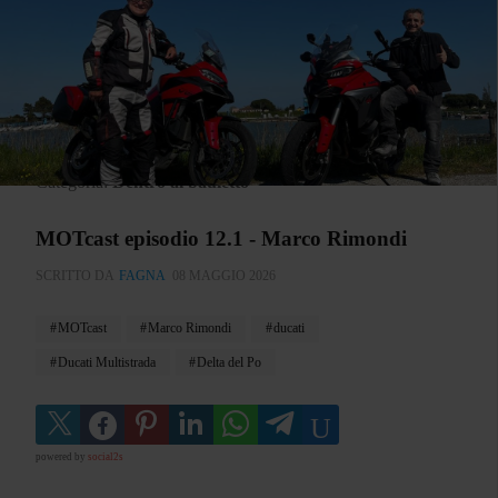
Categoria:
Dentro al bauletto
MOTcast episodio 12.1 - Marco Rimondi
SCRITTO DA
FAGNA
08 MAGGIO 2026
MOTcast
Marco Rimondi
ducati
Ducati Multistrada
Delta del Po
powered by
social2s