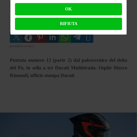
SCRITTO DA
FAGNA
13 MAGGIO 2026
OK
MOTcast
Marco Rimondi
Delta del Po
RIFIUTA
powered by
social2s
Puntata numero 12 (parte 2) dal palcoscenico del delta
del Po, in sella a tre Ducati Multistrada. Ospite Marco
Rimondi, ufficio stampa Ducati