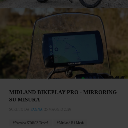
Categoria:
Le nostre prove
MIDLAND BIKEPLAY PRO - MIRRORING
SU MISURA
SCRITTO DA
FAGNA
25 MAGGIO 2026
Yamaha XT660Z Tènèrè
Midland R1 Mesh