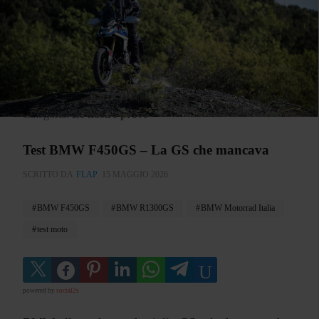
Categoria:
Le nostre prove
Test BMW F450GS – La GS che mancava
SCRITTO DA
FLAP
15 MAGGIO 2026
BMW F450GS
BMW R1300GS
BMW Motorrad Italia
test moto
powered by
social2s