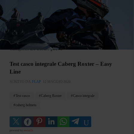
Categoria:
Le nostre prove
Test casco integrale Caberg Roxter – Easy
Line
SCRITTO DA
FLAP
12 MAGGIO 2026
Test casco
Caberg Roxter
Casco integrale
caberg helmets
powered by
social2s