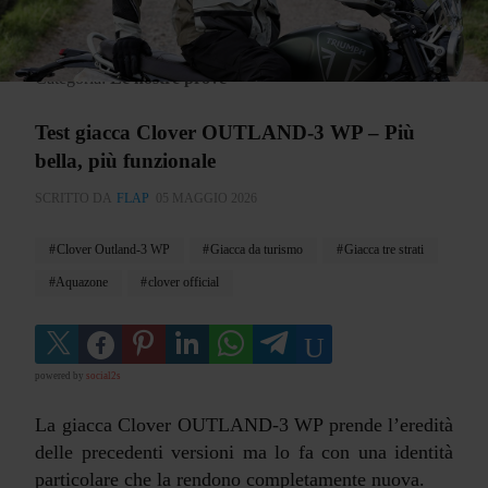
Categoria:
Le nostre prove
Test giacca Clover OUTLAND-3 WP – Più
bella, più funzionale
SCRITTO DA
FLAP
05 MAGGIO 2026
Clover Outland-3 WP
Giacca da turismo
Giacca tre strati
Aquazone
clover official
powered by
social2s
La giacca Clover OUTLAND-3 WP prende l’eredità
delle precedenti versioni ma lo fa con una identità
particolare che la rendono completamente nuova.