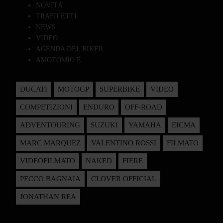
NOVITÀ
TRAFILETTI
NEWS
VIDEO
AGENDA DEL BIKER
AMOTOMIO È...
DUCATI
MOTOGP
SUPERBIKE
VIDEO
COMPETIZIONI
ENDURO
OFF-ROAD
ADVENTOURING
SUZUKI
YAMAHA
EICMA
MARC MARQUEZ
VALENTINO ROSSI
FILMATO
VIDEOFILMATO
NAKED
FIERE
PECCO BAGNAIA
CLOVER OFFICIAL
JONATHAN REA