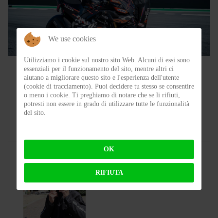
We use cookies
SPORT
Utilizziamo i cookie sul nostro sito Web. Alcuni di essi sono
essenziali per il funzionamento del sito, mentre altri ci
aiutano a migliorare questo sito e l'esperienza dell'utente
Colpo grosso in Superbike, arrivano le
(cookie di tracciamento). Puoi decidere tu stesso se consentire
1200! Bentornata Aprilia?
o meno i cookie. Ti preghiamo di notare che se li rifiuti,
potresti non essere in grado di utilizzare tutte le funzionalità
del sito.
BY
MICHELE RUBIN (WOLF)
ON 07-08-2026 00:11:35
OK
RIFIUTA