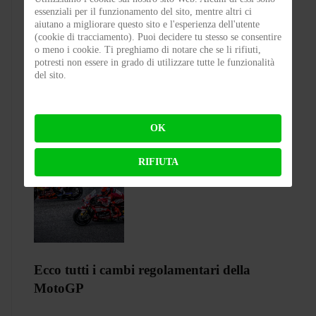
CASTELLEONE 2 WHEELS NIGHT -
essenziali per il funzionamento del sito, mentre altri ci
aiutano a migliorare questo sito e l'esperienza dell'utente
Una notte d’estate, il cuore del borgo e una
(cookie di tracciamento). Puoi decidere tu stesso se consentire
passione capace di unire
o meno i cookie. Ti preghiamo di notare che se li rifiuti,
potresti non essere in grado di utilizzare tutte le funzionalità
del sito.
BY
FABIO BIANCHI
ON 03-08-2026 08:10:57
OK
RIFIUTA
Ecco tutti i cambi regolamentari della
MotoGP