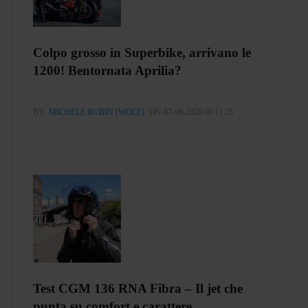
Colpo grosso in Superbike, arrivano le
1200! Bentornata Aprilia?
BY
MICHELE RUBIN (WOLF)
ON 07-08-2026 00:11:35
Test CGM 136 RNA Fibra – Il jet che
punta su comfort e carattere