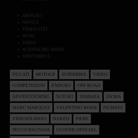
ARTICOLI
NOVITÀ
TRAFILETTI
NEWS
VIDEO
AGENDA DEL BIKER
AMOTOMIO È...
DUCATI
MOTOGP
SUPERBIKE
VIDEO
COMPETIZIONI
ENDURO
OFF-ROAD
ADVENTOURING
SUZUKI
YAMAHA
EICMA
MARC MARQUEZ
VALENTINO ROSSI
FILMATO
VIDEOFILMATO
NAKED
FIERE
PECCO BAGNAIA
CLOVER OFFICIAL