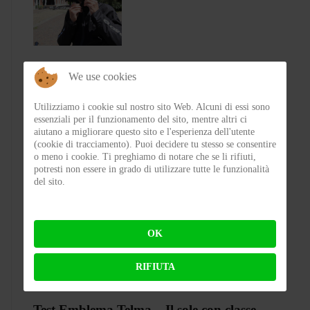
Test CGM 136 RNA Fibra – Il jet che
We use cookies
punta su comfort e carattere
Utilizziamo i cookie sul nostro sito Web. Alcuni di essi sono
essenziali per il funzionamento del sito, mentre altri ci
aiutano a migliorare questo sito e l'esperienza dell'utente
BY
FLAP
ON 05-08-2026 21:05:26
(cookie di tracciamento). Puoi decidere tu stesso se consentire
o meno i cookie. Ti preghiamo di notare che se li rifiuti,
potresti non essere in grado di utilizzare tutte le funzionalità
del sito.
OK
RIFIUTA
Test Emblema Telma – Il sole con classe