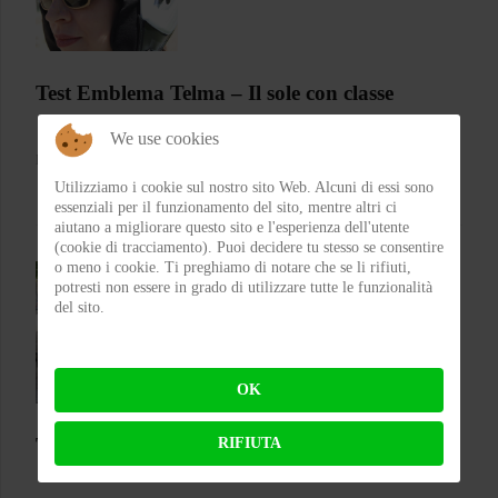
Test Emblema Telma – Il sole con classe
We use cookies
BY
FRA
ON 04-08-2026 21:53:46
Utilizziamo i cookie sul nostro sito Web. Alcuni di essi sono
essenziali per il funzionamento del sito, mentre altri ci
aiutano a migliorare questo sito e l'esperienza dell'utente
(cookie di tracciamento). Puoi decidere tu stesso se consentire
o meno i cookie. Ti preghiamo di notare che se li rifiuti,
potresti non essere in grado di utilizzare tutte le funzionalità
del sito.
OK
Test Silence S02 – Stile silenzioso
RIFIUTA