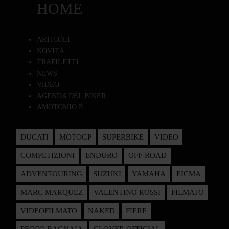
HOME
ARTICOLI
NOVITÀ
TRAFILETTI
NEWS
VIDEO
AGENDA DEL BIKER
AMOTOMIO È...
DUCATI
MOTOGP
SUPERBIKE
VIDEO
COMPETIZIONI
ENDURO
OFF-ROAD
ADVENTOURING
SUZUKI
YAMAHA
EICMA
MARC MARQUEZ
VALENTINO ROSSI
FILMATO
VIDEOFILMATO
NAKED
FIERE
PECCO BAGNAIA
CLOVER OFFICIAL