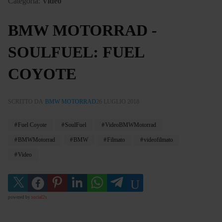
Categoria:
Video
BMW MOTORRAD -
SOULFUEL: FUEL
COYOTE
SCRITTO DA
BMW MOTORRAD
26 LUGLIO 2018
Fuel Coyote
SoulFuel
VideoBMWMotorrad
BMWMotorrad
BMW
Filmato
videofilmato
Video
powered by
social2s