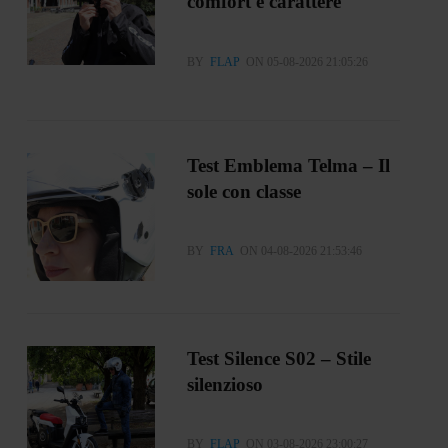
comfort e carattere
BY
FLAP
ON 05-08-2026 21:05:26
Test Emblema Telma – Il
sole con classe
BY
FRA
ON 04-08-2026 21:53:46
Test Silence S02 – Stile
silenzioso
BY
FLAP
ON 03-08-2026 23:00:27