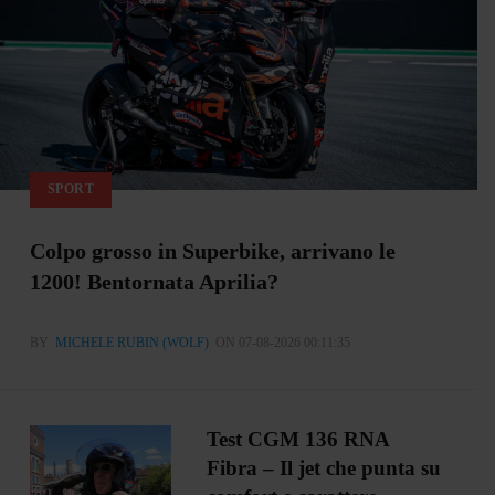
SPORT
Colpo grosso in Superbike, arrivano le
1200! Bentornata Aprilia?
BY
MICHELE RUBIN (WOLF)
ON 07-08-2026 00:11:35
Test CGM 136 RNA
Fibra – Il jet che punta su