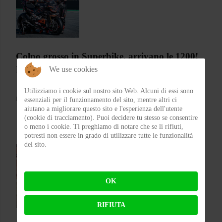
Colpo grosso in Superbike, arrivano le 1200!
Bentornata Aprilia?
We use cookies
Utilizziamo i cookie sul nostro sito Web. Alcuni di essi sono
essenziali per il funzionamento del sito, mentre altri ci
BY
MICHELE RUBIN (WOLF)
ON 07-08-2026 00:11:35
aiutano a migliorare questo sito e l'esperienza dell'utente
(cookie di tracciamento). Puoi decidere tu stesso se consentire
o meno i cookie. Ti preghiamo di notare che se li rifiuti,
potresti non essere in grado di utilizzare tutte le funzionalità
del sito.
OK
RIFIUTA