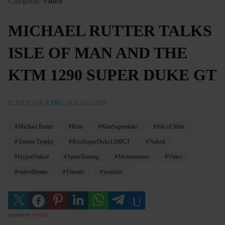
Categoria:
Video
MICHAEL RUTTER TALKS
ISLE OF MAN AND THE
KTM 1290 SUPER DUKE GT
SCRITTO DA
KTM
11 MAGGIO 2019
Michael Rutter
Ktm
KtmSuperduke
Isle of Man
Tourist Trophy
KtmSuperDuke1290GT
Naked
HyperNaked
SportTouring
Mototurismo
Video
videofilmato
Filmato
youtube
powered by
social2s