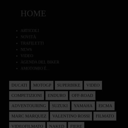
HOME
ARTICOLI
NOVITÀ
TRAFILETTI
NEWS
VIDEO
AGENDA DEL BIKER
AMOTOMIO È...
DUCATI
MOTOGP
SUPERBIKE
VIDEO
COMPETIZIONI
ENDURO
OFF-ROAD
ADVENTOURING
SUZUKI
YAMAHA
EICMA
MARC MARQUEZ
VALENTINO ROSSI
FILMATO
VIDEOFILMATO
NAKED
FIERE