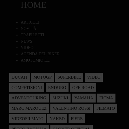
HOME
ARTICOLI
NOVITÀ
TRAFILETTI
NEWS
VIDEO
AGENDA DEL BIKER
AMOTOMIO È...
DUCATI
MOTOGP
SUPERBIKE
VIDEO
COMPETIZIONI
ENDURO
OFF-ROAD
ADVENTOURING
SUZUKI
YAMAHA
EICMA
MARC MARQUEZ
VALENTINO ROSSI
FILMATO
VIDEOFILMATO
NAKED
FIERE
PECCO BAGNAIA
CLOVER OFFICIAL