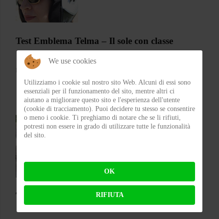
Test Emblema Telma – Il sole con classe
We use cookies
BY
FRA
ON 04-08-2026 21:53:46
Utilizziamo i cookie sul nostro sito Web. Alcuni di essi sono
essenziali per il funzionamento del sito, mentre altri ci
aiutano a migliorare questo sito e l'esperienza dell'utente
(cookie di tracciamento). Puoi decidere tu stesso se consentire
o meno i cookie. Ti preghiamo di notare che se li rifiuti,
potresti non essere in grado di utilizzare tutte le funzionalità
del sito.
OK
Test Silence S02 – Stile silenzioso
RIFIUTA