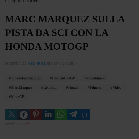
Categoria:
Video
MARC MARQUEZ SULLA
PISTA DA SCI CON LA
HONDA MOTOGP
SCRITTO DA
RED BULL
28 GENNAIO 2019
VideoMarcMarquez
HondaMotoGP
videofilmato
MarcMarquez
Red Bull
Honda
Filmato
Video
MotoGP
powered by
social2s