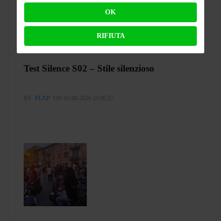
OK
RIFIUTA
Test Silence S02 – Stile silenzioso
BY
FLAP
ON 03-08-2026 23:00:27