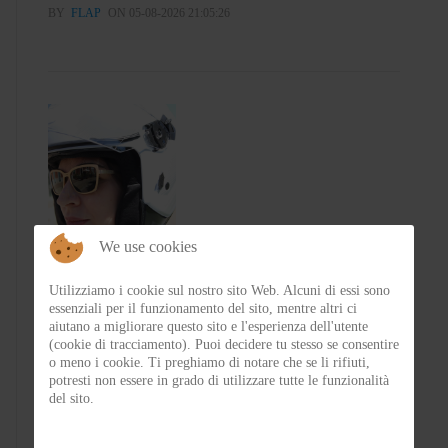
BY
FLAP
ON 05-08-2026 21:05:26
We use cookies
Test Emblema Telma – Il sole con classe
Utilizziamo i cookie sul nostro sito Web. Alcuni di essi sono
essenziali per il funzionamento del sito, mentre altri ci
aiutano a migliorare questo sito e l'esperienza dell'utente
BY
FRA
ON 04-08-2026 21:53:46
(cookie di tracciamento). Puoi decidere tu stesso se consentire
o meno i cookie. Ti preghiamo di notare che se li rifiuti,
potresti non essere in grado di utilizzare tutte le funzionalità
del sito.