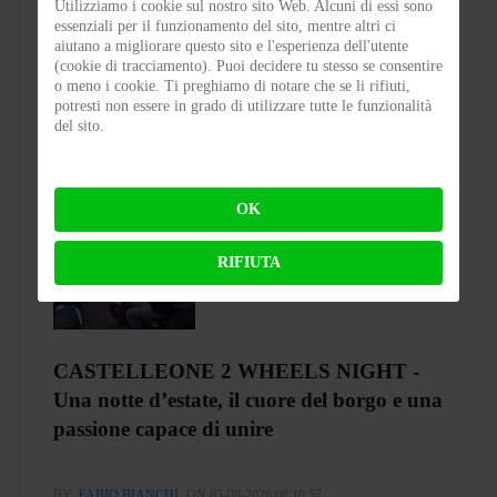
Utilizziamo i cookie sul nostro sito Web. Alcuni di essi sono
Test Silence S02 – Stile silenzioso
essenziali per il funzionamento del sito, mentre altri ci
aiutano a migliorare questo sito e l'esperienza dell'utente
(cookie di tracciamento). Puoi decidere tu stesso se consentire
o meno i cookie. Ti preghiamo di notare che se li rifiuti,
BY
FLAP
ON 03-08-2026 23:00:27
potresti non essere in grado di utilizzare tutte le funzionalità
del sito.
OK
RIFIUTA
CASTELLEONE 2 WHEELS NIGHT -
Una notte d’estate, il cuore del borgo e una
passione capace di unire
BY
FABIO BIANCHI
ON 03-08-2026 08:10:57