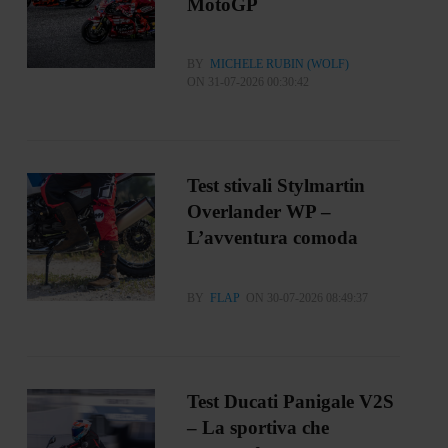
MotoGP
BY
MICHELE RUBIN (WOLF)
ON 31-07-2026 00:30:42
Test stivali Stylmartin
Overlander WP –
L’avventura comoda
BY
FLAP
ON 30-07-2026 08:49:37
Test Ducati Panigale V2S
– La sportiva che