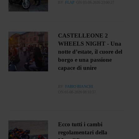
BY
FLAP
ON 03-08-2026 23:00:27
CASTELLEONE 2
WHEELS NIGHT - Una
notte d’estate, il cuore del
borgo e una passione
capace di unire
BY
FABIO BIANCHI
ON 03-08-2026 08:10:57
Ecco tutti i cambi
regolamentari della