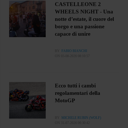
CASTELLEONE 2
WHEELS NIGHT - Una
notte d’estate, il cuore del
borgo e una passione
capace di unire
BY
FABIO BIANCHI
ON 03-08-2026 08:10:57
Ecco tutti i cambi
regolamentari della
MotoGP
BY
MICHELE RUBIN (WOLF)
ON 31-07-2026 00:30:42