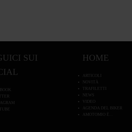
UICI SUI
HOME
CIAL
ARTICOLI
NOVITÀ
TRAFILETTI
BOOK
NEWS
TTER
VIDEO
TAGRAM
AGENDA DEL BIKER
TUBE
AMOTOMIO È...