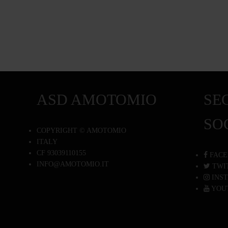
ASD AMOTOMIO
SEG
SO
COPYRIGHT © AMOTOMIO
ITALY
CF 93039110155
FACE
INFO@AMOTOMIO.IT
TWI
INS
YOU