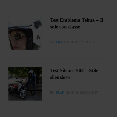
Test Emblema Telma – Il
sole con classe
BY
FRA
ON 04-08-2026 21:53:46
Test Silence S02 – Stile
silenzioso
BY
FLAP
ON 03-08-2026 23:00:27