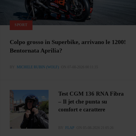
SPORT
Colpo grosso in Superbike, arrivano le 1200!
Bentornata Aprilia?
BY
MICHELE RUBIN (WOLF)
ON 07-08-2026 00:11:35
Test CGM 136 RNA Fibra
– Il jet che punta su
comfort e carattere
BY
FLAP
ON 05-08-2026 21:05:26