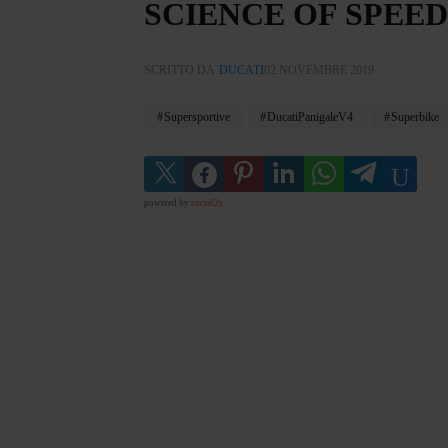
SCIENCE OF SPEED
SCRITTO DA
DUCATI
02 NOVEMBRE 2019
Supersportive
DucatiPanigaleV4
Superbike
powered by
social2s