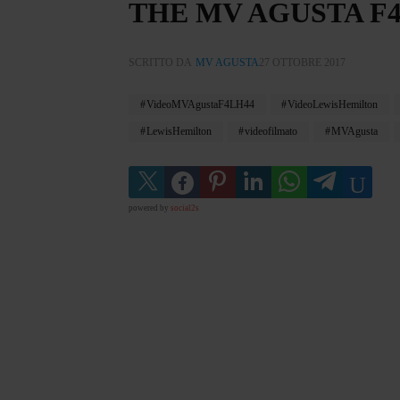
THE MV AGUSTA F4
SCRITTO DA
MV AGUSTA
27 OTTOBRE 2017
VideoMVAgustaF4LH44
VideoLewisHemilton
LewisHemilton
videofilmato
MVAgusta
powered by
social2s