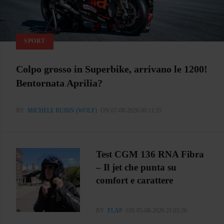
SPORT
Colpo grosso in Superbike, arrivano le 1200!
Bentornata Aprilia?
BY
MICHELE RUBIN (WOLF)
ON 07-08-2026 00:11:35
Test CGM 136 RNA Fibra
– Il jet che punta su
comfort e carattere
BY
FLAP
ON 05-08-2026 21:05:26