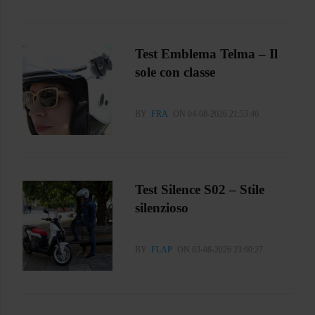
Test Emblema Telma – Il
sole con classe
BY
FRA
ON 04-08-2026 21:53:46
Test Silence S02 – Stile
silenzioso
BY
FLAP
ON 03-08-2026 23:00:27