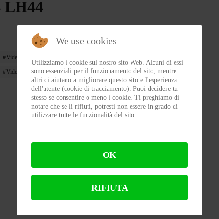
 LH44
We use cookies
VideoMVAgusta
MVAgustaF4LH44
Utilizziamo i cookie sul nostro sito Web. Alcuni di essi
sono essenziali per il funzionamento del sito, mentre
Video
altri ci aiutano a migliorare questo sito e l'esperienza
dell'utente (cookie di tracciamento). Puoi decidere tu
stesso se consentire o meno i cookie. Ti preghiamo di
notare che se li rifiuti, potresti non essere in grado di
utilizzare tutte le funzionalità del sito.
OK
RIFIUTA