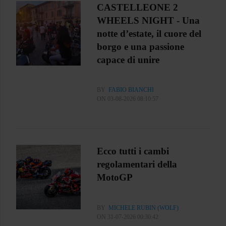
CASTELLEONE 2
WHEELS NIGHT - Una
notte d’estate, il cuore del
borgo e una passione
capace di unire
BY
FABIO BIANCHI
ON 03-08-2026 08:10:57
Ecco tutti i cambi
regolamentari della
MotoGP
BY
MICHELE RUBIN (WOLF)
ON 31-07-2026 00:30:42