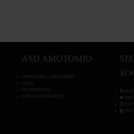
ASD AMOTOMIO
SEG
SO
COPYRIGHT © AMOTOMIO
ITALY
CF 93039110155
FACE
INFO@AMOTOMIO.IT
TWI
INS
YOU