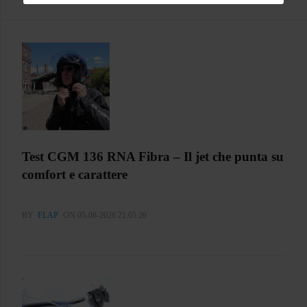
Test CGM 136 RNA Fibra – Il jet che punta su
comfort e carattere
BY
FLAP
ON 05-08-2026 21:05:26