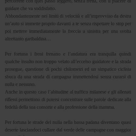
percorrere con quel passo leggero, senza fretta, con il piacere di
guidare che va soddisfatto.
Abbondantemente nei limiti di velocità e all’improvviso da destra
un’auto si immette proprio davanti a te senza rispettare lo stop per
poi mettere immediatamente la freccia a sinistra per una svolta
altrettanto garibaldina…
Per fortuna i freni frenano e l’andatura era tranquilla quindi
qualche insulto non troppo velato all’eccelso guidatore e la strada
prosegue, questione di pochi chilometri ed un simpatico ciclista
sbuca da una strada di campagna immettendosi senza curarsi di
nulla e nessuno.
Anche in questo caso l’abitudine al traffico milanese e gli allenati
riflessi permettono di potersi concentrare sulle parole dedicate alla
fedeltà della sua consorte e alla professione della mamma.
Per fortuna le strade del nulla nella bassa padana diventano quasi
deserte lasciandoci cullare dal verde delle campagne con maggior