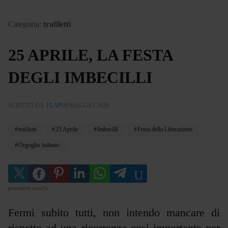
Categoria:
trafiletti
25 APRILE, LA FESTA
DEGLI IMBECILLI
SCRITTO DA
FLAP
09 MAGGIO 2026
trafiletti
25 Aprile
Imbecilli
Festa della Liberazione
Orgoglio italiano
powered by
social2s
Fermi subito tutti, non intendo mancare di
rispetto ad una ricorrenza così importante per