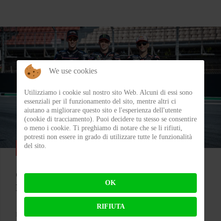
We use cookies
Utilizziamo i cookie sul nostro sito Web. Alcuni di essi sono
essenziali per il funzionamento del sito, mentre altri ci
aiutano a migliorare questo sito e l'esperienza dell'utente
(cookie di tracciamento). Puoi decidere tu stesso se consentire
o meno i cookie. Ti preghiamo di notare che se li rifiuti,
potresti non essere in grado di utilizzare tutte le funzionalità
del sito.
SPORT
Colpo grosso in Superbike, arrivano le 1200!
OK
Bentornata Aprilia?
RIFIUTA
BY
MICHELE RUBIN (WOLF)
ON 07-08-2026 00:11:35