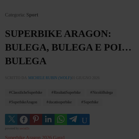
Categoria:
Sport
SUPERBIKE ARAGON:
BULEGA, BULEGA E POI…
BULEGA
SCRITTO DA
MICHELE RUBIN (WOLF)
01 GIUGNO 2026
ClassificheSuperbike
RisultatiSuperbike
NicolòBulega
SuperbikeAragon
ducatisuperbike
Superbike
powered by
social2s
Superbike Aragon 2026 Gara1