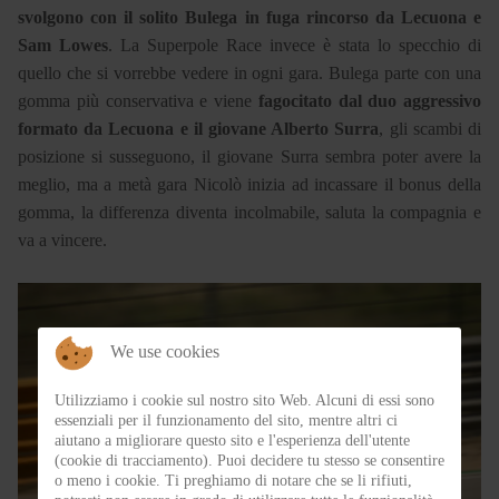
svolgono con il solito Bulega in fuga rincorso da Lecuona e
Sam Lowes
. La Superpole Race invece è stata lo specchio di
quello che si vorrebbe vedere in ogni gara. Bulega parte con una
gomma più conservativa e viene
fagocitato dal duo aggressivo
formato da Lecuona e il giovane Alberto Surra
, gli scambi di
posizione si susseguono, il giovane Surra sembra poter avere la
meglio, ma a metà gara Nicolò inizia ad incassare il bonus della
gomma, la differenza diventa incolmabile, saluta la compagnia e
va a vincere.
We use cookies
Utilizziamo i cookie sul nostro sito Web. Alcuni di essi sono
essenziali per il funzionamento del sito, mentre altri ci
aiutano a migliorare questo sito e l'esperienza dell'utente
(cookie di tracciamento). Puoi decidere tu stesso se consentire
o meno i cookie. Ti preghiamo di notare che se li rifiuti,