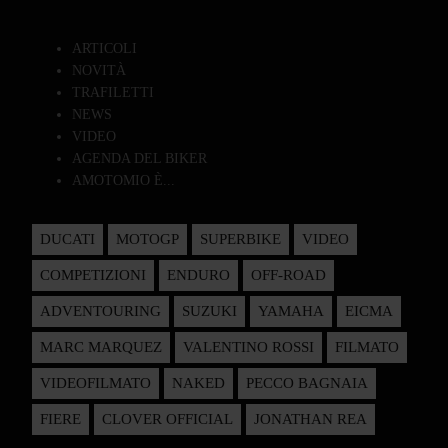
ARTICOLI
NOVITÀ
TRAFILETTI
NEWS
VIDEO
AGENDA DEL BIKER
AMOTOMIO È...
DUCATI
MOTOGP
SUPERBIKE
VIDEO
COMPETIZIONI
ENDURO
OFF-ROAD
ADVENTOURING
SUZUKI
YAMAHA
EICMA
MARC MARQUEZ
VALENTINO ROSSI
FILMATO
VIDEOFILMATO
NAKED
PECCO BAGNAIA
FIERE
CLOVER OFFICIAL
JONATHAN REA