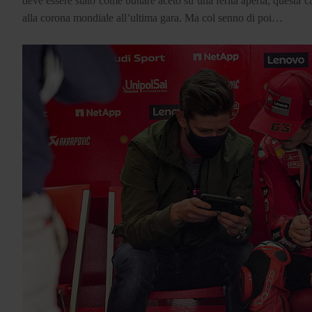
deve essere stato come buttare aceto su una ferita aperta, questa c
alla corona mondiale all’ultima gara. Ma col senno di poi…