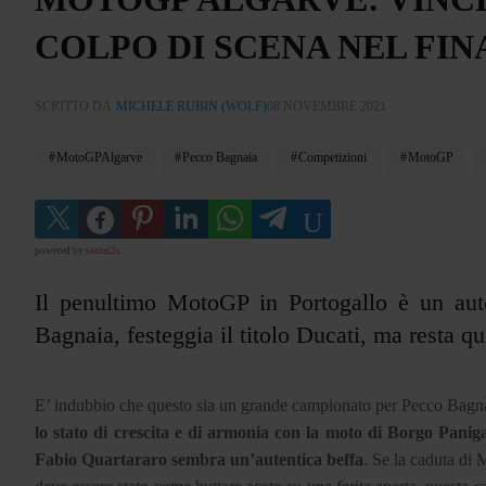
COLPO DI SCENA NEL FIN
SCRITTO DA
MICHELE RUBIN (WOLF)
08 NOVEMBRE 2021
MotoGPAlgarve
Pecco Bagnaia
Competizioni
MotoGP
powered by
social2s
Il penultimo MotoGP in Portogallo è un aut
Bagnaia, festeggia il titolo Ducati, ma resta q
E’ indubbio che questo sia un grande campionato per Pecco Bagnaia,
lo stato di crescita e di armonia con la moto di Borgo Pani
Fabio Quartararo sembra un’autentica beffa
. Se la caduta di 