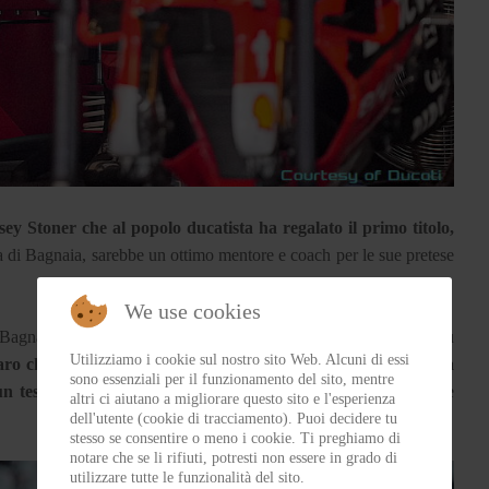
ey Stoner che al popolo ducatista ha regalato il primo titolo,
a di Bagnaia, sarebbe un ottimo mentore e coach per le sue pretese
We use cookies
 Bagnaia a capo dello squadrone anti Marquez, più in palla, più
Utilizziamo i cookie sul nostro sito Web. Alcuni di essi
ro che nella seconda parte di stagione ha amministrato, ma
sono essenziali per il funzionamento del sito, mentre
n testa a testa
, condizione quella di stress che lo scorso anno è
altri ci aiutano a migliorare questo sito e l'esperienza
dell'utente (cookie di tracciamento). Puoi decidere tu
stesso se consentire o meno i cookie. Ti preghiamo di
notare che se li rifiuti, potresti non essere in grado di
utilizzare tutte le funzionalità del sito.