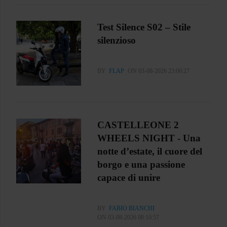
Test Silence S02 – Stile
silenzioso
BY
FLAP
ON 03-08-2026 23:00:27
CASTELLEONE 2
WHEELS NIGHT - Una
notte d’estate, il cuore del
borgo e una passione
capace di unire
BY
FABIO BIANCHI
ON 03-08-2026 08:10:57