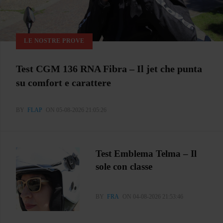
LE NOSTRE PROVE
Test CGM 136 RNA Fibra – Il jet che punta
su comfort e carattere
BY
FLAP
ON 05-08-2026 21:05:26
Test Emblema Telma – Il
sole con classe
BY
FRA
ON 04-08-2026 21:53:46