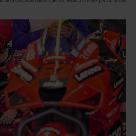
aduta di Quartararo senza quella di Misano avrebbe portato la lotta