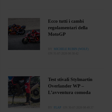
Ecco tutti i cambi
regolamentari della
MotoGP
BY
MICHELE RUBIN (WOLF)
ON 31-07-2026 00:30:42
Test stivali Stylmartin
Overlander WP –
L’avventura comoda
BY
FLAP
ON 30-07-2026 08:49:37