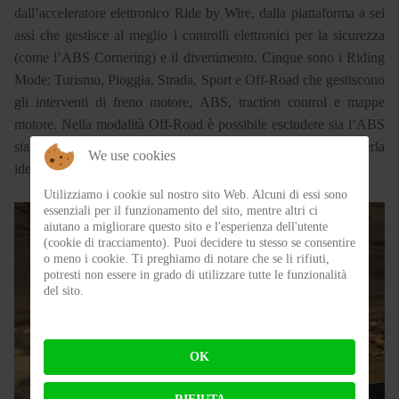
dall’acceleratore elettronico Ride by Wire, dalla piattaforma a sei
assi che gestisce al meglio i controlli elettronici per la sicurezza
(come l’ABS Cornering) e il divertimento. Cinque sono i Riding
Mode: Turismo, Pioggia, Strada, Sport e Off-Road che gestiscono
gli interventi di freno motore, ABS, traction control e mappe
motore. Nella modalità Off-Road è possibile escludere sia l’ABS
sia in traction control. Grande l’offerta di accessori per renderla
We use cookies
ideale alle proprie esigenze.
Utilizziamo i cookie sul nostro sito Web. Alcuni di essi sono
essenziali per il funzionamento del sito, mentre altri ci
aiutano a migliorare questo sito e l'esperienza dell'utente
(cookie di tracciamento). Puoi decidere tu stesso se consentire
o meno i cookie. Ti preghiamo di notare che se li rifiuti,
potresti non essere in grado di utilizzare tutte le funzionalità
del sito.
OK