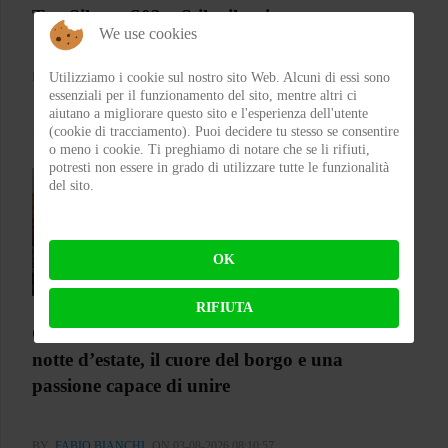
Test Silence S02 – Stile silenzioso
We use cookies
Utilizziamo i cookie sul nostro sito Web. Alcuni di essi sono
BY
FLAP
ON 03-08-2026 23:00:27
essenziali per il funzionamento del sito, mentre altri ci
aiutano a migliorare questo sito e l'esperienza dell'utente
(cookie di tracciamento). Puoi decidere tu stesso se consentire
o meno i cookie. Ti preghiamo di notare che se li rifiuti,
potresti non essere in grado di utilizzare tutte le funzionalità
del sito.
OK
RIFIUTA
CASTELLEONE 2 WHEELS NIGHT - Una
notte d’estate, il cuore del borgo e una
passione capace di unire
BY
FABIO BIANCHI
ON 03-08-2026 08:10:57