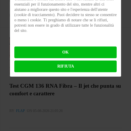
essenziali per il funzionamento del sito, mentre altri ci
aiutano a migliorare questo sito e l'esperienza dell'utente
(cookie di tracciamento). Puoi decidere tu stesso se consentire
BY
MICHELE RUBIN (WOLF)
ON 07-08-2026 00:11:35
o meno i cookie. Ti preghiamo di notare che se li rifiuti,
potresti non essere in grado di utilizzare tutte le funzionalità
del sito.
OK
RIFIUTA
Test CGM 136 RNA Fibra – Il jet che punta su
comfort e carattere
BY
FLAP
ON 05-08-2026 21:05:26