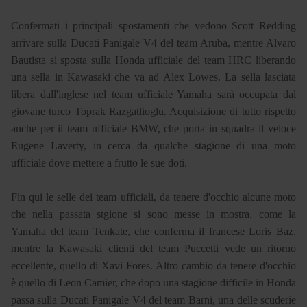
Confermati i principali spostamenti che vedono Scott Redding
arrivare sulla Ducati Panigale V4 del team Aruba, mentre Alvaro
Bautista si sposta sulla Honda ufficiale del team HRC liberando
una sella in Kawasaki che va ad Alex Lowes. La sella lasciata
libera dall'inglese nel team ufficiale Yamaha sarà occupata dal
giovane turco Toprak Razgatlioglu. Acquisizione di tutto rispetto
anche per il team ufficiale BMW, che porta in squadra il veloce
Eugene Laverty, in cerca da qualche stagione di una moto
ufficiale dove mettere a frutto le sue doti.
Fin qui le selle dei team ufficiali, da tenere d'occhio alcune moto
che nella passata stgione si sono messe in mostra, come la
Yamaha del team Tenkate, che conferma il francese Loris Baz,
mentre la Kawasaki clienti del team Puccetti vede un ritorno
eccellente, quello di Xavi Fores. Altro cambio da tenere d'occhio
è quello di Leon Camier, che dopo una stagione difficile in Honda
passa sulla Ducati Panigale V4 del team Barni, una delle scuderie