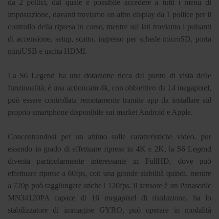
da 2 pollici, dal quale è possibile accedere a tutti i menu di
impostazione, davanti troviamo un altro display da 1 pollice per il
controllo della ripresa in corso, mentre sui lati troviamo i pulsanti
di accensione, setup, scatto, ingresso per schede microSD, porta
miniUSB e uscita HDMI.
La S6 Legend ha una dotazione ricca dal punto di vista delle
funzionalità, è una actioncam 4k, con obbiettivo da 14 megapixel,
può essere controllata remotamente tramite app da installare sul
proprio smartphone disponibile sui market Android e Apple.
Concentrandosi per un attimo sulle caratteristiche video, pur
essendo in grado di effettuare riprese in 4K e 2K, la S6 Legend
diventa particolarmente interessante in FullHD, dove può
effettuare riprese a 60fps, con una grande stabilità quindi, mentre
a 720p può raggiungere anche i 120fps. Il sensore è un Panasonic
MN34120PA capace di 16 megapixel di risoluzione, ha lo
stabilizzatore di immagine GYRO, può operare in modalità