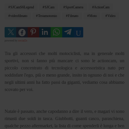
SJCamS6Legend
SJCam
SportCamera
ActionCam
videofilmato
Testamotomio
Filmato
Moto
Video
powered by
social2s
Tra gli accessori che molti motociclisti, ma in generale molti
sportivi, non si fanno più mancare ci sono le actioncam, un
piccolo concentrato di tecnologica e accessoristica nato per
soddisfare l'ego, più o meno grande, insito in ognuno di noi e che
negli ultimi anni ha fatto passi da giganti, vediamo cosa abbiamo
scovato per voi.
Natale è passato, anche capodanno a dire il vero, e magari vi sono
rimasti due soldi in tasca. Giubbotti, guanti casco, paraschiena,
qualche pezzo aftermarket, la lista di come spenderli è lunga e ben