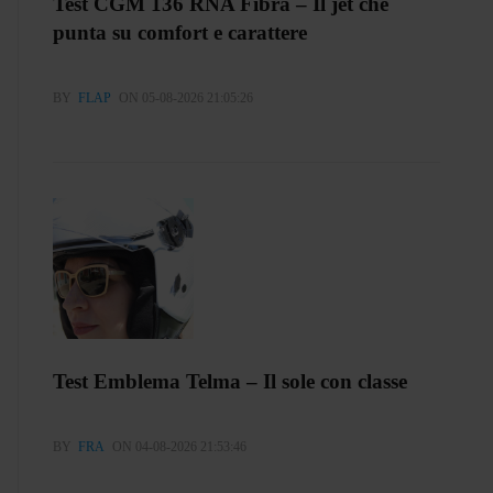
Test CGM 136 RNA Fibra – Il jet che
punta su comfort e carattere
BY
FLAP
ON 05-08-2026 21:05:26
Test Emblema Telma – Il sole con classe
BY
FRA
ON 04-08-2026 21:53:46