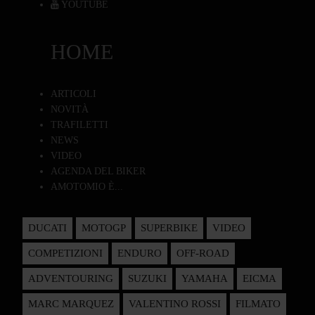
YOUTUBE
HOME
ARTICOLI
NOVITÀ
TRAFILETTI
NEWS
VIDEO
AGENDA DEL BIKER
AMOTOMIO È...
DUCATI
MOTOGP
SUPERBIKE
VIDEO
COMPETIZIONI
ENDURO
OFF-ROAD
ADVENTOURING
SUZUKI
YAMAHA
EICMA
MARC MARQUEZ
VALENTINO ROSSI
FILMATO