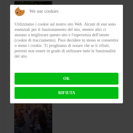
We use cookies
Utilizziamo i cookie sul nostro sito Web. Alcuni di essi sono
essenziali per il funzionamento del sito, mentre altri ci
aiutano a migliorare questo sito e l'esperienza dell'utente
(cookie di tracciamento). Puoi decidere tu stesso se consentire
o meno i cookie. Ti preghiamo di notare che se li rifiuti,
Test Silence S02 – Stile silenzioso
potresti non essere in grado di utilizzare tutte le funzionalità
del sito.
BY
FLAP
ON 03-08-2026 23:00:27
OK
RIFIUTA