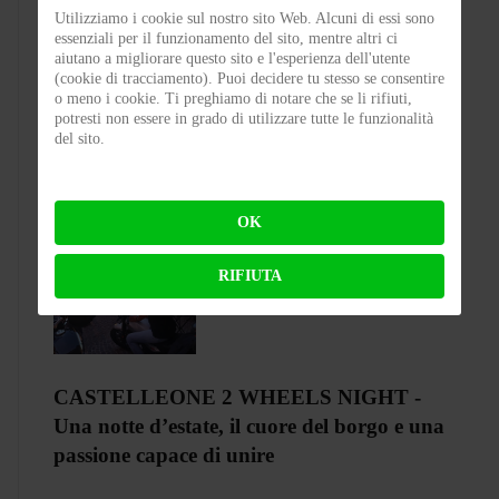
Utilizziamo i cookie sul nostro sito Web. Alcuni di essi sono
essenziali per il funzionamento del sito, mentre altri ci
Test Silence S02 – Stile silenzioso
aiutano a migliorare questo sito e l'esperienza dell'utente
(cookie di tracciamento). Puoi decidere tu stesso se consentire
o meno i cookie. Ti preghiamo di notare che se li rifiuti,
BY
FLAP
ON 03-08-2026 23:00:27
potresti non essere in grado di utilizzare tutte le funzionalità
del sito.
OK
RIFIUTA
CASTELLEONE 2 WHEELS NIGHT -
Una notte d’estate, il cuore del borgo e una
passione capace di unire