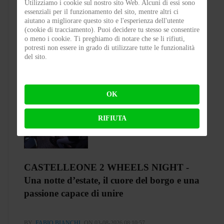
Utilizziamo i cookie sul nostro sito Web. Alcuni di essi sono
Test Silence S02 – Stile silenzioso
essenziali per il funzionamento del sito, mentre altri ci
aiutano a migliorare questo sito e l'esperienza dell'utente
(cookie di tracciamento). Puoi decidere tu stesso se consentire
o meno i cookie. Ti preghiamo di notare che se li rifiuti,
BY
FLAP
ON 03-08-2026 23:00:27
potresti non essere in grado di utilizzare tutte le funzionalità
del sito.
OK
RIFIUTA
CASTELLEONE 2 WHEELS NIGHT -
Una notte d’estate, il cuore del borgo e una
passione capace di unire
BY
FABIO BIANCHI
ON 03-08-2026 08:10:57