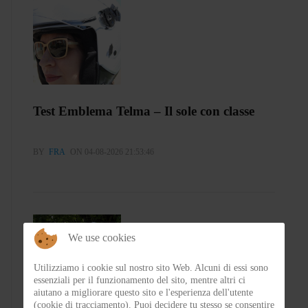
Test Emblema Telma – Il sole con classe
BY
FRA
ON 04-08-2026 21:53:46
We use cookies
Utilizziamo i cookie sul nostro sito Web. Alcuni di essi sono
essenziali per il funzionamento del sito, mentre altri ci
aiutano a migliorare questo sito e l'esperienza dell'utente
(cookie di tracciamento). Puoi decidere tu stesso se consentire