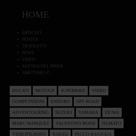
HOME
ARTICOLI
NOVITÀ
TRAFILETTI
NEWS
VIDEO
AGENDA DEL BIKER
AMOTOMIO È...
DUCATI
MOTOGP
SUPERBIKE
VIDEO
COMPETIZIONI
ENDURO
OFF-ROAD
ADVENTOURING
SUZUKI
YAMAHA
EICMA
MARC MARQUEZ
VALENTINO ROSSI
FILMATO
VIDEOFILMATO
NAKED
PECCO BAGNAIA