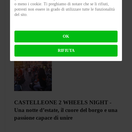
o meno i cookie. Ti preghiamo di notare che se li rifiuti,
Test Silence S02 – Stile silenzioso
potresti non essere in grado di utilizzare tutte le funzionalità
del sito.
BY
FLAP
ON 03-08-2026 23:00:27
OK
RIFIUTA
CASTELLEONE 2 WHEELS NIGHT -
Una notte d’estate, il cuore del borgo e una
passione capace di unire