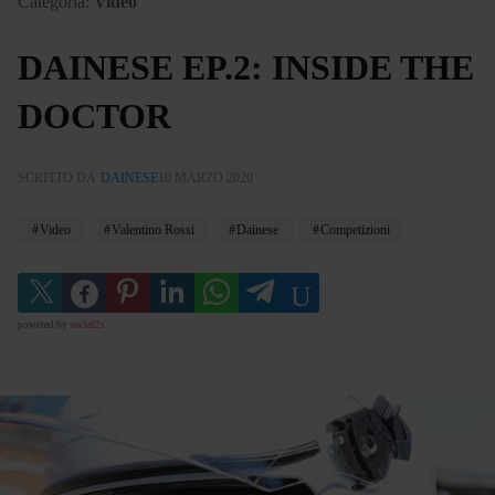
Categoria:
Video
DAINESE EP.2: INSIDE THE
DOCTOR
SCRITTO DA
DAINESE
10 MARZO 2020
Video
Valentino Rossi
Dainese
Competizioni
powered by
social2s