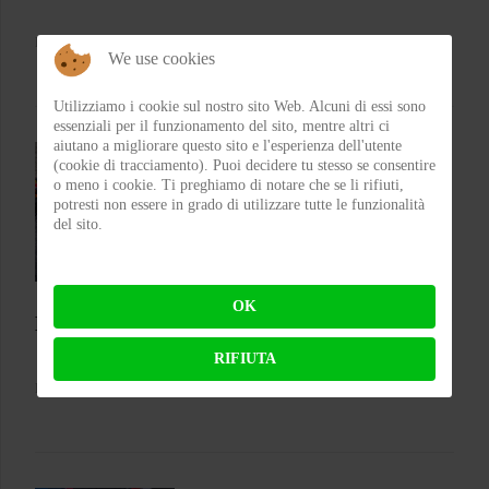
BY
FABIO BIANCHI
ON 03-08-2026 08:10:57
We use cookies
Utilizziamo i cookie sul nostro sito Web. Alcuni di essi sono
essenziali per il funzionamento del sito, mentre altri ci
aiutano a migliorare questo sito e l'esperienza dell'utente
(cookie di tracciamento). Puoi decidere tu stesso se consentire
o meno i cookie. Ti preghiamo di notare che se li rifiuti,
potresti non essere in grado di utilizzare tutte le funzionalità
del sito.
OK
Ecco tutti i cambi regolamentari della MotoGP
RIFIUTA
BY
MICHELE RUBIN (WOLF)
ON 31-07-2026 00:30:42