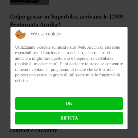
Colpo grosso in Superbike, arrivano le 1200!
Bentornata Aprilia?
We use cookies
BY
MICHELE RUBIN (WOLF)
ON 07-08-2026 00:11:35
Utilizziamo i cookie sul nostro sito Web. Alcuni di essi sono
essenziali per il funzionamento del sito, mentre altri ci
aiutano a migliorare questo sito e l'esperienza dell'utente
(cookie di tracciamento). Puoi decidere tu stesso se consentire
o meno i cookie. Ti preghiamo di notare che se li rifiuti,
potresti non essere in grado di utilizzare tutte le funzionalità
del sito.
OK
RIFIUTA
Test CGM 136 RNA Fibra – Il jet che punta su
comfort e carattere