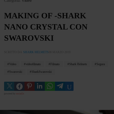
Categoria:
Video
MAKING OF -SHARK
NANO CRYSTAL CON
SWAROVSKI
SCRITTO DA
SHARK HELMETS
08 MARZO 2019
Video
videofilmato
Filmato
Shark Helmets
Segura
Swarovski
SharkSwarovski
powered by
social2s