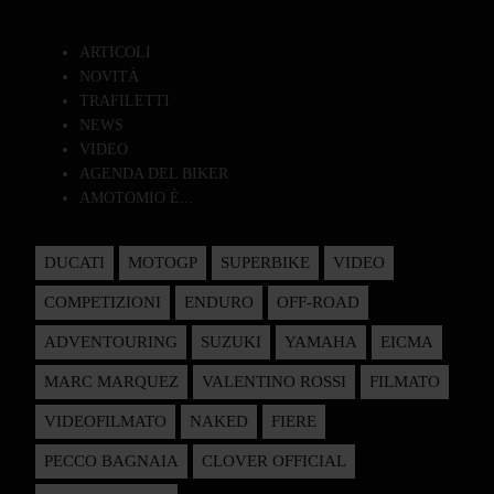
ARTICOLI
NOVITÀ
TRAFILETTI
NEWS
VIDEO
AGENDA DEL BIKER
AMOTOMIO È...
DUCATI
MOTOGP
SUPERBIKE
VIDEO
COMPETIZIONI
ENDURO
OFF-ROAD
ADVENTOURING
SUZUKI
YAMAHA
EICMA
MARC MARQUEZ
VALENTINO ROSSI
FILMATO
VIDEOFILMATO
NAKED
FIERE
PECCO BAGNAIA
CLOVER OFFICIAL