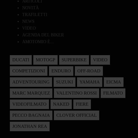
ARTICOLI
NOVITÀ
TRAFILETTI
NEWS
VIDEO
AGENDA DEL BIKER
AMOTOMIO È...
DUCATI
MOTOGP
SUPERBIKE
VIDEO
COMPETIZIONI
ENDURO
OFF-ROAD
ADVENTOURING
SUZUKI
YAMAHA
EICMA
MARC MARQUEZ
VALENTINO ROSSI
FILMATO
VIDEOFILMATO
NAKED
FIERE
PECCO BAGNAIA
CLOVER OFFICIAL
JONATHAN REA