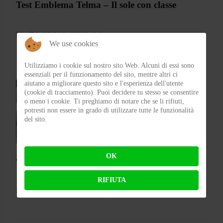
Test Emblema Telma – Il sole con classe
BY
FRA
ON 04-08-2026 21:53:46
We use cookies
Utilizziamo i cookie sul nostro sito Web. Alcuni di essi sono
essenziali per il funzionamento del sito, mentre altri ci
aiutano a migliorare questo sito e l'esperienza dell'utente
(cookie di tracciamento). Puoi decidere tu stesso se consentire
o meno i cookie. Ti preghiamo di notare che se li rifiuti,
potresti non essere in grado di utilizzare tutte le funzionalità
del sito.
OK
Test Silence S02 – Stile silenzioso
RIFIUTA
BY
FLAP
ON 03-08-2026 23:00:27