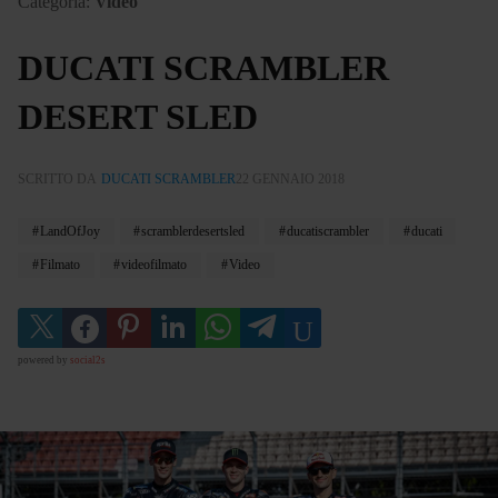
Categoria:
Video
DUCATI SCRAMBLER
DESERT SLED
SCRITTO DA
DUCATI SCRAMBLER
22 GENNAIO 2018
LandOfJoy
scramblerdesertsled
ducatiscrambler
ducati
Filmato
videofilmato
Video
powered by
social2s