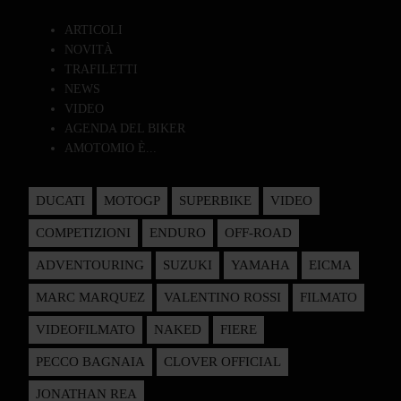
ARTICOLI
NOVITÀ
TRAFILETTI
NEWS
VIDEO
AGENDA DEL BIKER
AMOTOMIO È...
DUCATI
MOTOGP
SUPERBIKE
VIDEO
COMPETIZIONI
ENDURO
OFF-ROAD
ADVENTOURING
SUZUKI
YAMAHA
EICMA
MARC MARQUEZ
VALENTINO ROSSI
FILMATO
VIDEOFILMATO
NAKED
FIERE
PECCO BAGNAIA
CLOVER OFFICIAL
JONATHAN REA