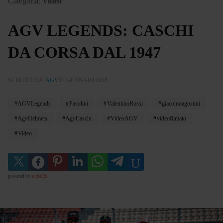
Categoria:
Video
AGV LEGENDS: CASCHI
DA CORSA DAL 1947
SCRITTO DA
AGV
17 GENNAIO 2018
AGVLegends
Pasolini
ValentinoRossi
giacomoagostini
AgvHelmets
AgvCaschi
VideoAGV
videofilmato
Video
powered by
social2s