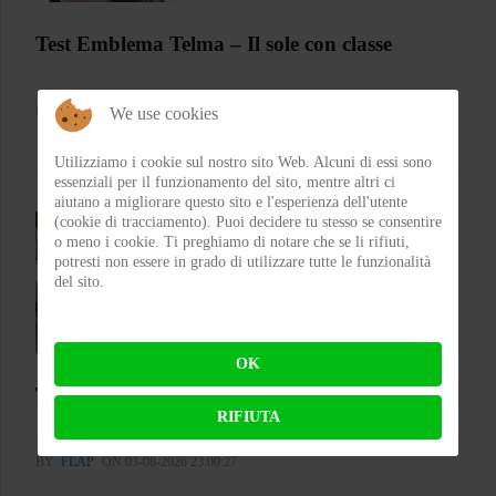
Test Emblema Telma – Il sole con classe
BY
FRA
ON 04-08-2026 21:53:46
We use cookies
Utilizziamo i cookie sul nostro sito Web. Alcuni di essi sono
essenziali per il funzionamento del sito, mentre altri ci
aiutano a migliorare questo sito e l'esperienza dell'utente
(cookie di tracciamento). Puoi decidere tu stesso se consentire
o meno i cookie. Ti preghiamo di notare che se li rifiuti,
potresti non essere in grado di utilizzare tutte le funzionalità
del sito.
OK
Test Silence S02 – Stile silenzioso
RIFIUTA
BY
FLAP
ON 03-08-2026 23:00:27