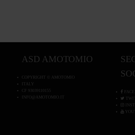
ASD AMOTOMIO
SEG
SO
COPYRIGHT © AMOTOMIO
ITALY
CF 93039110155
FACE
INFO@AMOTOMIO.IT
TWI
INS
YOU