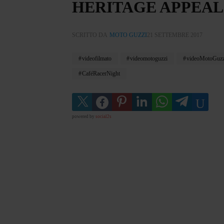
HERITAGE APPEAL
SCRITTO DA
MOTO GUZZI
21 SETTEMBRE 2017
videofilmato
videomotoguzzi
videoMotoGuzz
CaféRacerNight
powered by
social2s