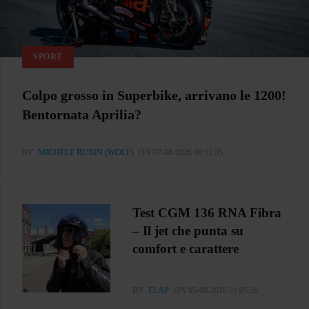
SPORT
Colpo grosso in Superbike, arrivano le 1200!
Bentornata Aprilia?
BY
MICHELE RUBIN (WOLF)
ON 07-08-2026 00:11:35
Test CGM 136 RNA Fibra
– Il jet che punta su
comfort e carattere
BY
FLAP
ON 05-08-2026 21:05:26