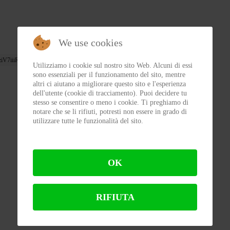
We use cookies
iV7iiiRacer
MotoGuzzi
V7Racer
Utilizziamo i cookie sul nostro sito Web. Alcuni di essi
sono essenziali per il funzionamento del sito, mentre
altri ci aiutano a migliorare questo sito e l'esperienza
dell'utente (cookie di tracciamento). Puoi decidere tu
stesso se consentire o meno i cookie. Ti preghiamo di
notare che se li rifiuti, potresti non essere in grado di
utilizzare tutte le funzionalità del sito.
OK
RIFIUTA