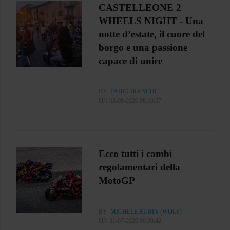
CASTELLEONE 2
WHEELS NIGHT - Una
notte d’estate, il cuore del
borgo e una passione
capace di unire
BY
FABIO BIANCHI
ON 03-08-2026 08:10:57
Ecco tutti i cambi
regolamentari della
MotoGP
BY
MICHELE RUBIN (WOLF)
ON 31-07-2026 00:30:42