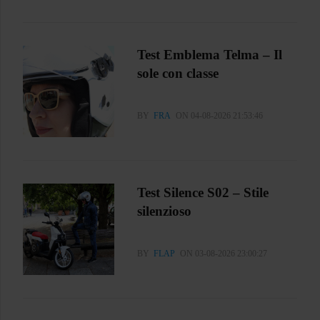
Test Emblema Telma – Il
sole con classe
BY
FRA
ON 04-08-2026 21:53:46
Test Silence S02 – Stile
silenzioso
BY
FLAP
ON 03-08-2026 23:00:27