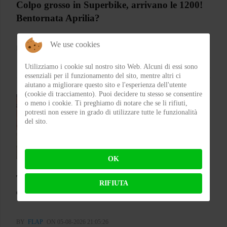
Colpo grosso in Superbike, arrivano le 1200!
Bentornata Aprilia?
We use cookies
BY
MICHELE RUBIN (WOLF)
ON 07-08-2026 00:11:35
Utilizziamo i cookie sul nostro sito Web. Alcuni di essi sono
essenziali per il funzionamento del sito, mentre altri ci
aiutano a migliorare questo sito e l'esperienza dell'utente
(cookie di tracciamento). Puoi decidere tu stesso se consentire
o meno i cookie. Ti preghiamo di notare che se li rifiuti,
potresti non essere in grado di utilizzare tutte le funzionalità
del sito.
OK
Test CGM 136 RNA Fibra – Il jet che punta su
RIFIUTA
comfort e carattere
BY
FLAP
ON 05-08-2026 21:05:26