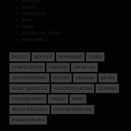
ARTICOLI
NOVITÀ
TRAFILETTI
NEWS
VIDEO
AGENDA DEL BIKER
AMOTOMIO È...
DUCATI
MOTOGP
SUPERBIKE
VIDEO
COMPETIZIONI
ENDURO
OFF-ROAD
ADVENTOURING
SUZUKI
YAMAHA
EICMA
MARC MARQUEZ
VALENTINO ROSSI
FILMATO
VIDEOFILMATO
NAKED
FIERE
PECCO BAGNAIA
CLOVER OFFICIAL
JONATHAN REA