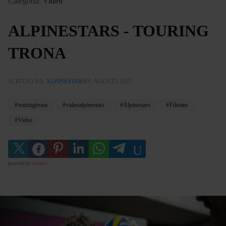
Categoria:
Video
ALPINESTARS - TOURING
TRONA
SCRITTO DA
ALPINESTARS
01 AGOSTO 2017
touringtrona
videoalpinestars
Alpinestars
Filmato
Video
powered by
social2s