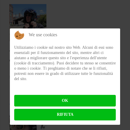
We use cookies
Utilizziamo i cookie sul nostro sito Web. Alcuni di essi sono
Test CGM 136 RNA Fibra – Il jet che punta su
essenziali per il funzionamento del sito, mentre altri ci
aiutano a migliorare questo sito e l'esperienza dell'utente
comfort e carattere
(cookie di tracciamento). Puoi decidere tu stesso se consentire
o meno i cookie. Ti preghiamo di notare che se li rifiuti,
potresti non essere in grado di utilizzare tutte le funzionalità
BY
FLAP
ON 05-08-2026 21:05:26
del sito.
OK
RIFIUTA