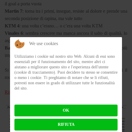
il goal a porta vuota
Martin 7
: torna tra i primi, insegue, resiste al dolore e prende una
seconda posizione di rapina, ma vale tutto
KTM 4
: una volta c’erano… o c’era una volta KTM
Vinales 6
: sembra crescere ma manca ancora il salto di qualità, lo
aspettiamo
We use cookies
Bastianini 5
: altro errore, fare i giri da superman si può, ma è più
importante finire le gare, Quartararo docet
Utilizziamo i cookie sul nostro sito Web. Alcuni di essi sono
essenziali per il funzionamento del sito, mentre altri ci
aiutano a migliorare questo sito e l'esperienza dell'utente
Si chiude, due settimane di pausa, giusto il tempo di godersi il
(cookie di tracciamento). Puoi decidere tu stesso se consentire
round di Misano della Superbike.
o meno i cookie. Ti preghiamo di notare che se li rifiuti,
potresti non essere in grado di utilizzare tutte le funzionalità
del sito.
Risultati e classifiche
OK
RIFIUTA