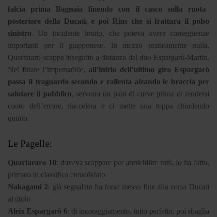
falcia prima Bagnaia finendo con il casco sulla ruota
posteriore della Ducati, e poi Rins che si frattura il polso
sinistro
. Un incidente brutto, che poteva avere conseguenze
importanti per il giapponese. In mezzo praticamente nulla,
Quartararo scappa inseguito a distanza dal duo Espargarò-Martin.
Nel finale l’impensabile,
all’inizio dell’ultimo giro Espargarò
passa il traguardo secondo e rallenta alzando le braccia per
salutare il pubblico
, servono un paio di curve prima di rendersi
conto dell’errore, riaccelera e ci mette una toppa chiudendo
quinto.
Le Pagelle:
Quartararo 10
: doveva scappare per annichilire tutti, lo ha fatto,
primato in classifica consolidato
Nakagami 2
: già segnalato ha forse messo fine alla corsa Ducati
al titolo
Aleix Espargarò 6
: di incoraggiamento, tutto perfetto, poi sbaglia