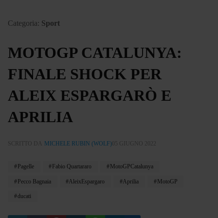
Categoria:
Sport
MOTOGP CATALUNYA:
FINALE SHOCK PER
ALEIX ESPARGARÒ E
APRILIA
SCRITTO DA
MICHELE RUBIN (WOLF)
05 GIUGNO 2022
Pagelle
Fabio Quartararo
MotoGPCatalunya
Pecco Bagnaia
AleixEspargaro
Aprilia
MotoGP
ducati