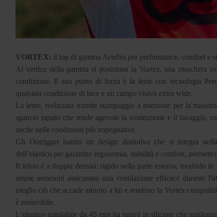
VORTEX:
il top di gamma Acerbis per performance, comfort e st
Al vertice della gamma si posiziona la Vortex, una maschera svil
condizione. Il suo punto di forza è la lente con tecnologia Perc
qualsiasi condizione di luce e un campo visivo extra wide.
La lente, realizzata tramite stampaggio a iniezione per la massima 
sgancio rapido che rende agevole la sostituzione e il lavaggio, m
anche nelle condizioni più impegnative.
Gli Outrigger hanno un design distintivo che si integra nell
dell’elastico per garantire ergonomia, stabilità e comfort, permette
Il telaio è a doppia densità: rigido nella parte esterna, morbido 
ampie aerazioni assicurano una ventilazione efficace durante l'u
meglio ciò che accade attorno a lui e rendono la Vortex compatibile 
è removibile.
L’elastico regolabile da 45 mm ha inserti in silicone che miglior