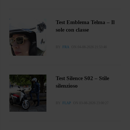
Test Emblema Telma – Il
sole con classe
BY
FRA
ON 04-08-2026 21:53:46
Test Silence S02 – Stile
silenzioso
BY
FLAP
ON 03-08-2026 23:00:27