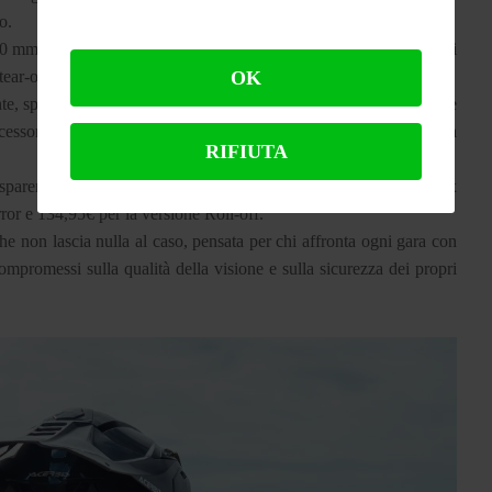
so.
 50 mm che permette di avere un’ottima visuale anche in condizioni
ear-off sopra il kit roll-off per le prime fasi di gara.
OK
ente, specchiata e Roll-off, potendo quindi adattare la maschera alle
cessori la doppia lente “Enduro” a 29,95€ e la lente fotocromatica
RIFIUTA
asparente, Vortex Mirror, con lente Perception a specchio e Vortex
rror e 134,95€ per la versione Roll-off.
 non lascia nulla al caso, pensata per chi affronta ogni gara con
promessi sulla qualità della visione e sulla sicurezza dei propri