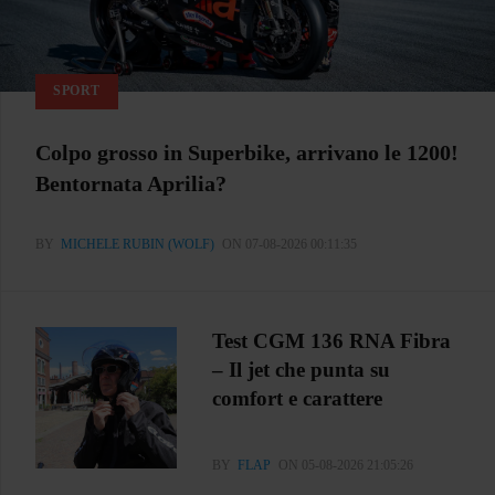
SPORT
Colpo grosso in Superbike, arrivano le 1200!
Bentornata Aprilia?
BY
MICHELE RUBIN (WOLF)
ON 07-08-2026 00:11:35
Test CGM 136 RNA Fibra
– Il jet che punta su
comfort e carattere
BY
FLAP
ON 05-08-2026 21:05:26