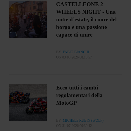
CASTELLEONE 2
WHEELS NIGHT - Una
notte d’estate, il cuore del
borgo e una passione
capace di unire
BY
FABIO BIANCHI
ON 03-08-2026 08:10:57
Ecco tutti i cambi
regolamentari della
MotoGP
BY
MICHELE RUBIN (WOLF)
ON 31-07-2026 00:30:42