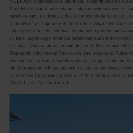
VULCAN:
caratteristiche di alto livello, senza rinunciare a stile 
Il modello Vulcan rappresenta una soluzione estremamente versatile
maschera vanta un design dedicato con tecnologia del telaio a do
tripla densità per migliorare il comfort di calzata, l’aderenza al v
ampie prese d’aria che, abbinate al trattamento premium anti-appa
La lente, sagomata per abbinarsi perfettamente alle forme del telai
sistema a sgancio rapido. Compatibile con l’utilizzo di occhiali da
Disponibile nelle versioni Vulcan, con lente trasparente, Vulcan M
versione Vulcan Enduro caratterizzata dalla doppia lente che, trami
più la formazione dell’appannamento e assicura una visuale costant
La maschera è proposta al prezzo di 74,95 € per la Acerbis Vulca
104,95 € per la Vulcan Roll-off.