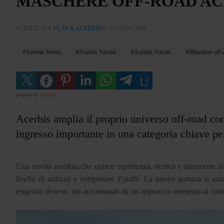
MASCHERE OFF-ROAD AC
SCRITTO DA
FLAP & ACERBIS
09 GIUGNO 2026
Acerbis Vortex
Acerbis Vitrion
Acerbis Vulcan
Maschere off-
powered by
social2s
Acerbis amplia il proprio universo off-road c
ingresso importante in una categoria chiave per 
Una novità assoluta che unisce esperienza, ricerca e attenzione ai d
livello di utilizzo e completare l’outfit. La nuova gamma si artico
esigenze diverse, ma accomunati da un approccio orientato al comfo